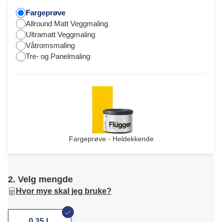
Fargeprøve
Allround Matt Veggmaling
Ultramatt Veggmaling
Våtromsmaling
Tre- og Panelmaling
Fargeprøve - Heldekkende
2. Velg mengde
Hvor mye skal jeg bruke?
0,35 L