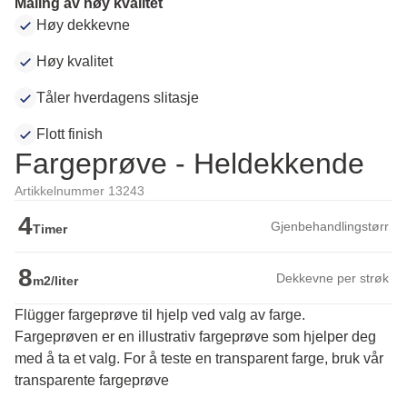
Maling av høy kvalitet
Høy dekkevne
Høy kvalitet
Tåler hverdagens slitasje
Flott finish
Fargeprøve - Heldekkende
Artikkelnummer 13243
4
Gjenbehandlingstørr
Timer
8
Dekkevne per strøk
m2/liter
Flügger fargeprøve til hjelp ved valg av farge.
Fargeprøven er en illustrativ fargeprøve som hjelper deg 
med å ta et valg. For å teste en transparent farge, bruk vår 
transparente fargeprøve