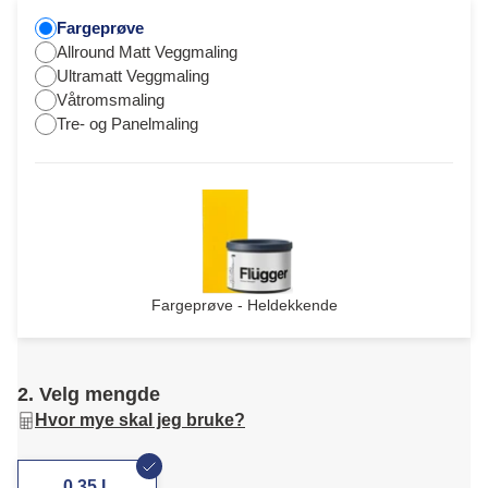
Fargeprøve
Allround Matt Veggmaling
Ultramatt Veggmaling
Våtromsmaling
Tre- og Panelmaling
Fargeprøve - Heldekkende
2. Velg mengde
Hvor mye skal jeg bruke?
0,35 L