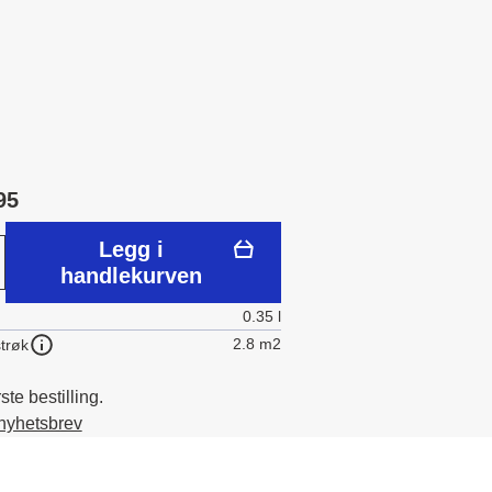
95
Legg i
handlekurven
0.35 l
2.8 m2
trøk
te bestilling.
 nyhetsbrev