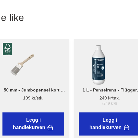
e like
50 mm - Jumbopensel kort –
1 L - Penselrens - Flügger
Flügger Pro Series
Fluren 59
199 kr/stk.
249 kr/stk.
(249 kr/l)
Legg i
Legg i
handlekurven
handlekurven