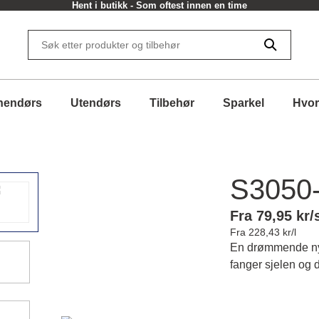
Hent i butikk - Som oftest innen en time
nendørs
Utendørs
Tilbehør
Sparkel
Hvor
S3050
Fra 79,95 kr/
Fra 228,43 kr/l
En drømmende nya
fanger sjelen og d