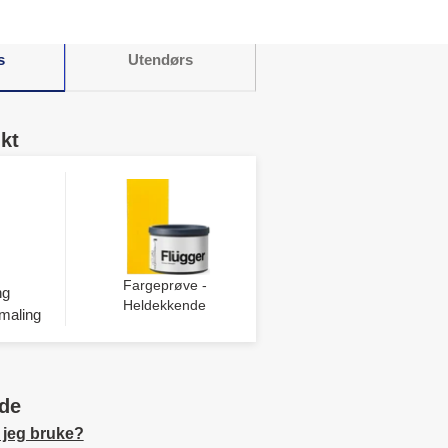
s
Utendørs
kt
Fargeprøve -
ng
Heldekkende
maling
de
 jeg bruke?