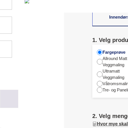
Innendør
1. Velg produ
Fargeprøve
Allround Matt
Veggmaling
Ultramatt
Veggmaling
Våtromsmali
Tre- og Panel
2. Velg meng
Hvor mye skal