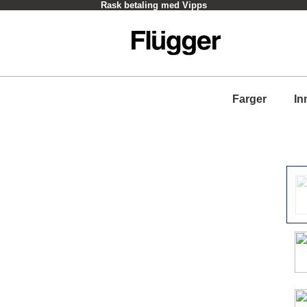
Rask betaling med Vipps
Farger
In