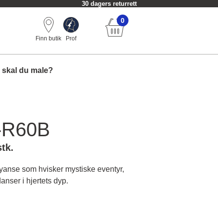
30 dagers returrett
0
Finn butik
Prof
 skal du male?
-R60B
stk.
nse som hvisker mystiske eventyr,
anser i hjertets dyp.