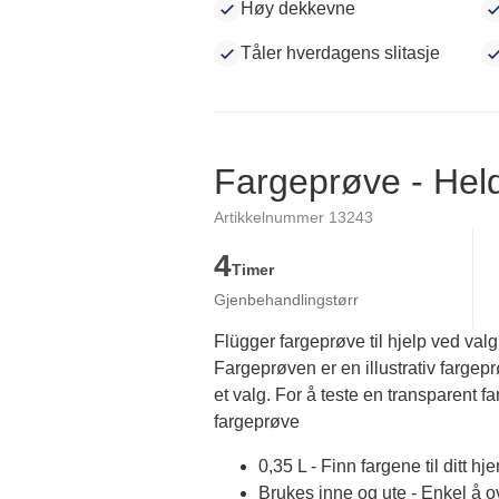
Høy dekkevne
Tåler hverdagens slitasje
Fargeprøve - He
Artikkelnummer 13243
4
Timer
Gjenbehandlingstørr
Flügger fargeprøve til hjelp ved valg
Fargeprøven er en illustrativ fargep
et valg. For å teste en transparent fa
fargeprøve
0,35 L - Finn fargene til ditt hj
Brukes inne og ute - Enkel å 