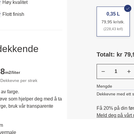
Høy kvalitet
0,35 L
Flott finish
79,95 kr/stk.
(228,43 kr/l)
ldekkende
Totalt: kr 79,
8
m2/liter
Dekkevne per strøk
Mengde
 av farge.
Dekkevne med ett s
røve som hjelper deg med å ta 
rge, bruk vår transparente 
Få 20% på din førs
Meld deg på vårt
em
overmale