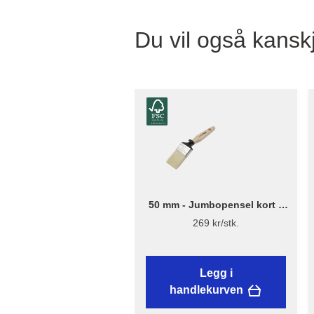
Du vil også kanskj
50 mm - Jumbopensel kort –
Flügger Excellence
269 kr/stk.
Legg i
handlekurven