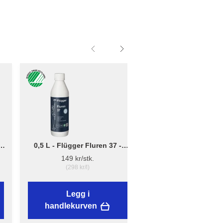
0,5 L - Flügger Fluren 37 -
Liten - B: 10cm x D:
Grunnrengjøring
12cm - Børsteholder
149 kr/stk.
38,89 kr/stk.
(298 kr/l)
Legg i
Legg i
handlekurven
handlekurven