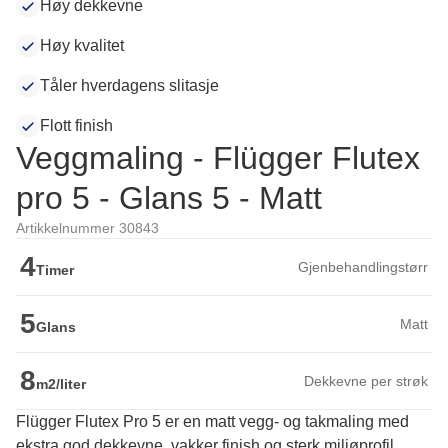
Høy dekkevne
Høy kvalitet
Tåler hverdagens slitasje
Flott finish
Veggmaling - Flügger Flutex
pro 5 - Glans 5 - Matt
Artikkelnummer 30843
4
Gjenbehandlingstørr
Timer
5
Matt
Glans
8
Dekkevne per strøk
m2/liter
Flügger Flutex Pro 5 er en matt vegg- og takmaling med
ekstra god dekkevne, vakker finish og sterk miljøprofil.