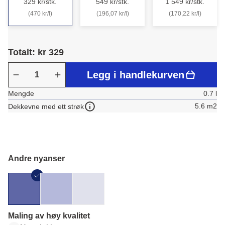
329 kr/stk.
549 kr/stk.
1 549 kr/stk.
(470 kr/l)
(196,07 kr/l)
(170,22 kr/l)
Totalt: kr 329
Legg i handlekurven
Mengde
0.7 l
5.6 m2
Dekkevne med ett strøk
Andre nyanser
Maling av høy kvalitet