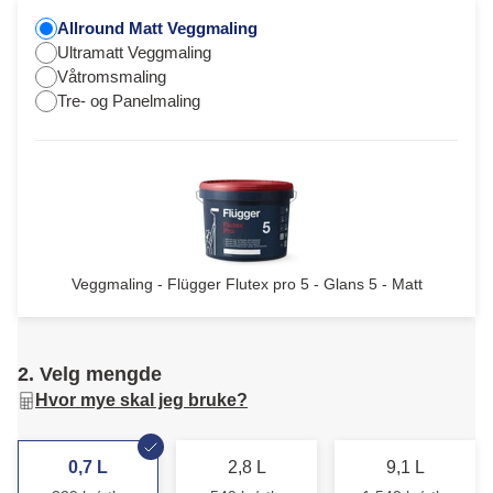
Allround Matt Veggmaling
Ultramatt Veggmaling
Våtromsmaling
Tre- og Panelmaling
Veggmaling - Flügger Flutex pro 5 - Glans 5 - Matt
2. Velg mengde
Hvor mye skal jeg bruke?
0,7 L
2,8 L
9,1 L