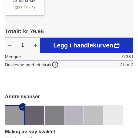
79,95 kr/stk.
(228,43 kr/l)
Totalt: kr 79,95
Legg i handlekurven
Mengde
0.35 l
2.8 m2
Dekkevne med ett strøk
Andre nyanser
Maling av høy kvalitet