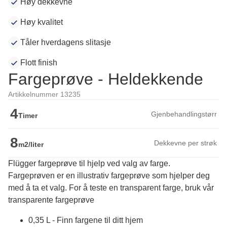
Høy dekkevne
Høy kvalitet
Tåler hverdagens slitasje
Flott finish
Fargeprøve - Heldekkende
Artikkelnummer 13235
4
Gjenbehandlingstørr
Timer
8
Dekkevne per strøk
m2/liter
Flügger fargeprøve til hjelp ved valg av farge.
Fargeprøven er en illustrativ fargeprøve som hjelper deg 
med å ta et valg. For å teste en transparent farge, bruk vår 
transparente fargeprøve
0,35 L - Finn fargene til ditt hjem