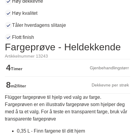
Høy dekkevne
Høy kvalitet
Tåler hverdagens slitasje
Flott finish
Fargeprøve - Heldekkende
Artikkelnummer 13243
4
Gjenbehandlingstørr
Timer
8
Dekkevne per strøk
m2/liter
Flügger fargeprøve til hjelp ved valg av farge.
Fargeprøven er en illustrativ fargeprøve som hjelper deg 
med å ta et valg. For å teste en transparent farge, bruk vår 
transparente fargeprøve
0,35 L - Finn fargene til ditt hjem