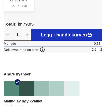
79,95 kr/stk.
(228,43 kr/l)
Totalt: kr 79,95
Legg i handlekurven
Mengde
0.35 l
2.8 m2
Dekkevne med ett strøk
Andre nyanser
Maling av høy kvalitet