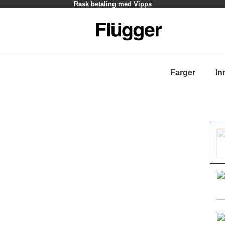
Rask betaling med Vipps
Farger
In