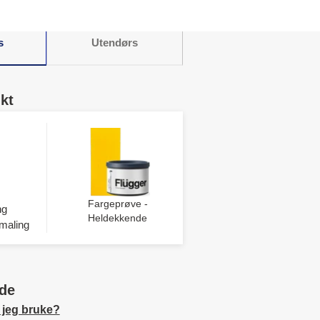
s
Utendørs
kt
Fargeprøve -
ng
Heldekkende
maling
de
 jeg bruke?