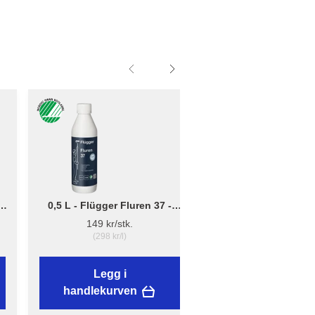
0,5 L - Flügger Fluren 37 -
Liten - B: 10cm x D:
Grunnrengjøring
12cm - Børsteholder
149 kr/stk.
38,89 kr/stk.
(298 kr/l)
Legg i
Legg i
handlekurven
handlekurven