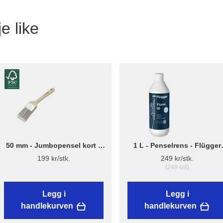
e like
50 mm - Jumbopensel kort –
1 L - Penselrens - Flügger
Flügger Pro Series
Fluren 59
199 kr/stk.
249 kr/stk.
(249 kr/l)
Legg i
Legg i
handlekurven
handlekurven