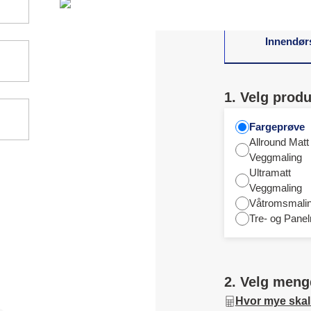
Innendør
1. Velg produ
Fargeprøve
Allround Matt
Veggmaling
Ultramatt
Veggmaling
Våtromsmali
Tre- og Panel
2. Velg meng
Hvor mye skal