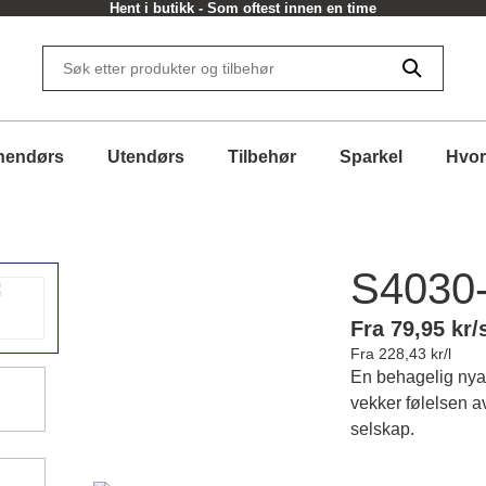
Hent i butikk - Som oftest innen en time
nendørs
Utendørs
Tilbehør
Sparkel
Hvor
S4030
Fra 79,95 kr/
Fra 228,43 kr/l
En behagelig nya
vekker følelsen a
selskap.