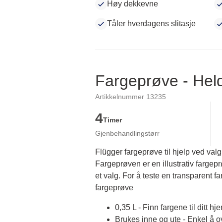
Høy dekkevne
Tåler hverdagens slitasje
Fargeprøve - He
Artikkelnummer 13235
4
Timer
Gjenbehandlingstørr
Flügger fargeprøve til hjelp ved valg
Fargeprøven er en illustrativ fargep
et valg. For å teste en transparent fa
fargeprøve
0,35 L - Finn fargene til ditt hj
Brukes inne og ute - Enkel å 