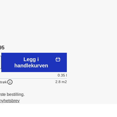
95
Legg i
handlekurven
0.35 l
2.8 m2
trøk
te bestilling.
 nyhetsbrev