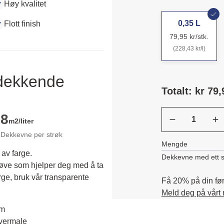
Høy kvalitet
0,35 L
Flott finish
79,95 kr/stk.
(228,43 kr/l)
ldekkende
Totalt: kr 79,
8
m2/liter
Dekkevne per strøk
Mengde
 av farge.
Dekkevne med ett s
røve som hjelper deg med å ta 
rge, bruk vår transparente 
Få 20% på din førs
Meld deg på vårt
em
overmale