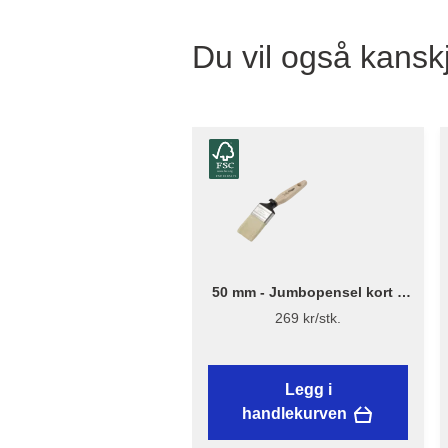
Du vil også kanskj
50 mm - Jumbopensel kort –
Flügger Excellence
269 kr/stk.
Legg i
handlekurven