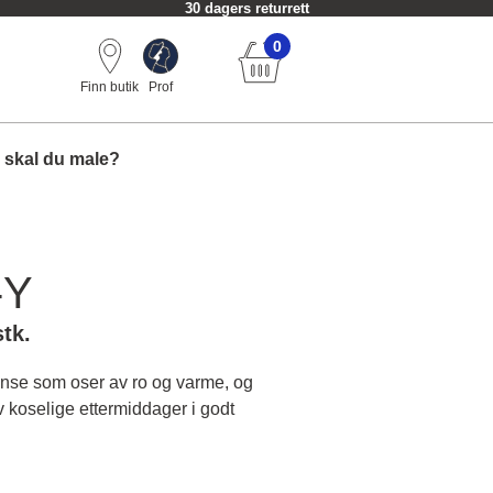
30 dagers returrett
0
Finn butik
Prof
 skal du male?
-Y
stk.
nse som oser av ro og varme, og
v koselige ettermiddager i godt