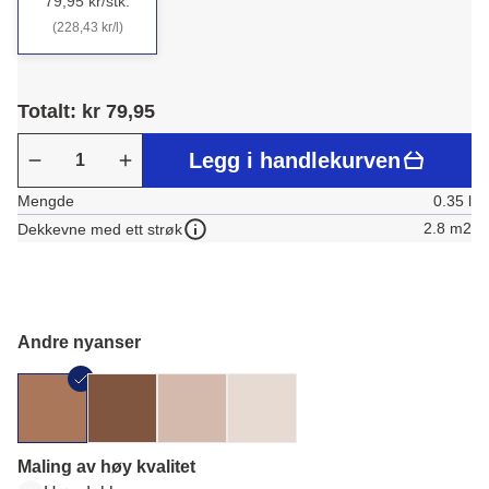
79,95 kr/stk.
(228,43 kr/l)
Totalt: kr 79,95
Legg i handlekurven
Mengde
0.35 l
2.8 m2
Dekkevne med ett strøk
Andre nyanser
Maling av høy kvalitet