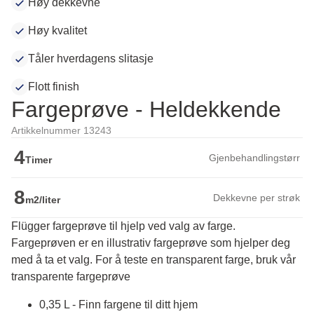
Høy dekkevne
Høy kvalitet
Tåler hverdagens slitasje
Flott finish
Fargeprøve - Heldekkende
Artikkelnummer 13243
4
Gjenbehandlingstørr
Timer
8
Dekkevne per strøk
m2/liter
Flügger fargeprøve til hjelp ved valg av farge.
Fargeprøven er en illustrativ fargeprøve som hjelper deg 
med å ta et valg. For å teste en transparent farge, bruk vår 
transparente fargeprøve
0,35 L - Finn fargene til ditt hjem