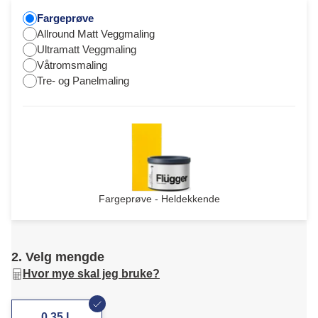
Fargeprøve
Allround Matt Veggmaling
Ultramatt Veggmaling
Våtromsmaling
Tre- og Panelmaling
Fargeprøve - Heldekkende
2. Velg mengde
Hvor mye skal jeg bruke?
0,35 L