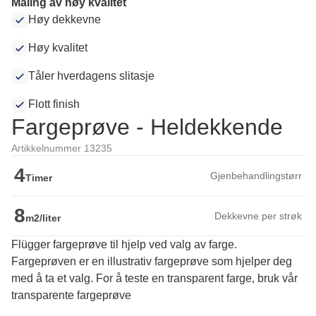
Maling av høy kvalitet
Høy dekkevne
Høy kvalitet
Tåler hverdagens slitasje
Flott finish
Fargeprøve - Heldekkende
Artikkelnummer 13235
4
Gjenbehandlingstørr
Timer
8
Dekkevne per strøk
m2/liter
Flügger fargeprøve til hjelp ved valg av farge.
Fargeprøven er en illustrativ fargeprøve som hjelper deg 
med å ta et valg. For å teste en transparent farge, bruk vår 
transparente fargeprøve