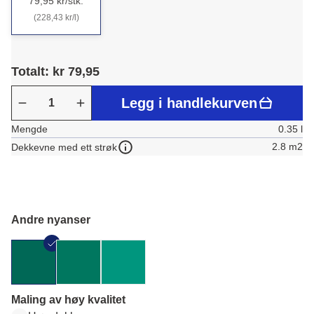
79,95 kr/stk.
(228,43 kr/l)
Totalt: kr 79,95
Legg i handlekurven
Mengde
0.35 l
2.8 m2
Dekkevne med ett strøk
Andre nyanser
Maling av høy kvalitet