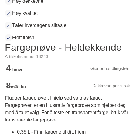
Høy dekkevne
Høy kvalitet
Tåler hverdagens slitasje
Flott finish
Fargeprøve - Heldekkende
Artikkelnummer 13243
4
Gjenbehandlingstørr
Timer
8
Dekkevne per strøk
m2/liter
Flügger fargeprøve til hjelp ved valg av farge.
Fargeprøven er en illustrativ fargeprøve som hjelper deg 
med å ta et valg. For å teste en transparent farge, bruk vår 
transparente fargeprøve
0,35 L - Finn fargene til ditt hjem