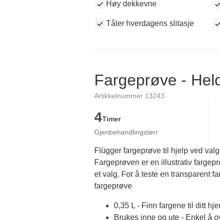
Høy dekkevne
Tåler hverdagens slitasje
Fargeprøve - He
Artikkelnummer 13243
4
Timer
Gjenbehandlingstørr
Flügger fargeprøve til hjelp ved valg
Fargeprøven er en illustrativ fargep
et valg. For å teste en transparent fa
fargeprøve
0,35 L - Finn fargene til ditt hj
Brukes inne og ute - Enkel å 