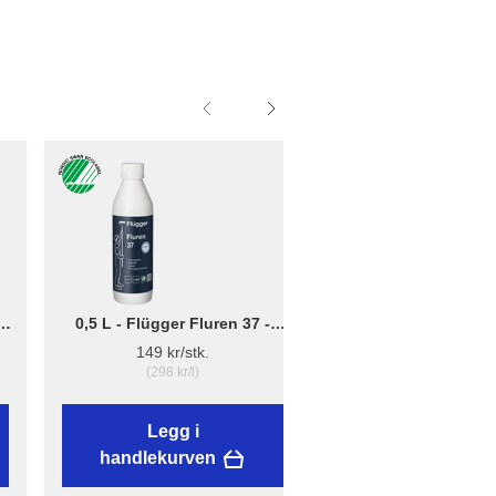
0,5 L - Flügger Fluren 37 -
Liten - B: 10cm x D:
Grunnrengjøring
12cm - Børsteholder
149 kr/stk.
38,89 kr/stk.
(298 kr/l)
Legg i
Legg i
handlekurven
handlekurven