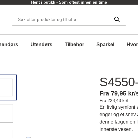
Hent i butikk - Som oftest innen en time
nendørs
Utendørs
Tilbehør
Sparkel
Hvor
S4550
Fra 79,95 kr/
Fra 228,43 kr/l
En livlig symfoni 
enger og et snev
denne fargen en fø
innerste vesen.