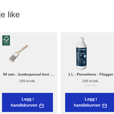
e like
50 mm - Jumbopensel kort –
1 L - Penselrens - Flügger
Flügger Pro Series
Fluren 59
199 kr/stk.
249 kr/stk.
(249 kr/l)
Legg i
Legg i
handlekurven
handlekurven