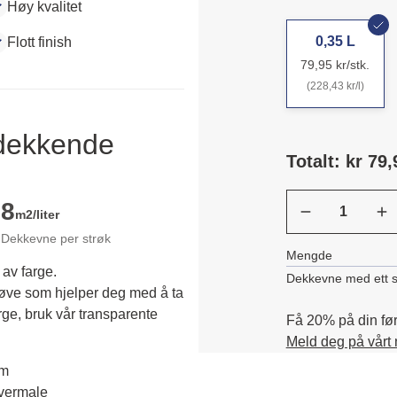
Høy kvalitet
0,35 L
Flott finish
79,95 kr/stk.
(228,43 kr/l)
ldekkende
Totalt: kr 79,
8
m2/liter
Dekkevne per strøk
Mengde
 av farge.
Dekkevne med ett s
røve som hjelper deg med å ta 
rge, bruk vår transparente 
Få 20% på din førs
Meld deg på vårt
em
overmale