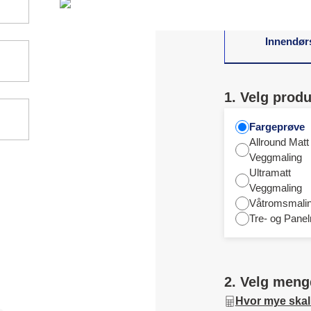
Innendør
1. Velg produ
Fargeprøve
Allround Matt
Veggmaling
Ultramatt
Veggmaling
Våtromsmali
Tre- og Panel
2. Velg meng
Hvor mye skal