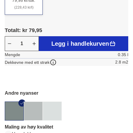
79,95 kr/stk.
(228,43 kr/l)
Totalt: kr 79,95
Legg i handlekurven
Mengde
0.35 l
2.8 m2
Dekkevne med ett strøk
Andre nyanser
Maling av høy kvalitet