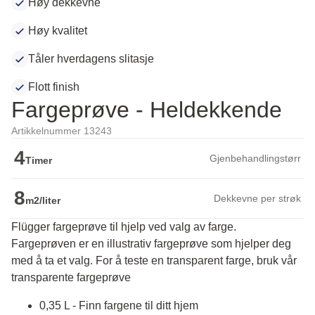
Høy dekkevne
Høy kvalitet
Tåler hverdagens slitasje
Flott finish
Fargeprøve - Heldekkende
Artikkelnummer 13243
4
Gjenbehandlingstørr
Timer
8
Dekkevne per strøk
m2/liter
Flügger fargeprøve til hjelp ved valg av farge.
Fargeprøven er en illustrativ fargeprøve som hjelper deg 
med å ta et valg. For å teste en transparent farge, bruk vår 
transparente fargeprøve
0,35 L - Finn fargene til ditt hjem