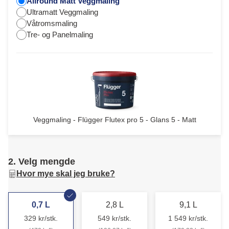
Allround Matt Veggmaling
Ultramatt Veggmaling
Våtromsmaling
Tre- og Panelmaling
Veggmaling - Flügger Flutex pro 5 - Glans 5 - Matt
2. Velg mengde
Hvor mye skal jeg bruke?
0,7 L
2,8 L
9,1 L
329 kr/stk.
549 kr/stk.
1 549 kr/stk.