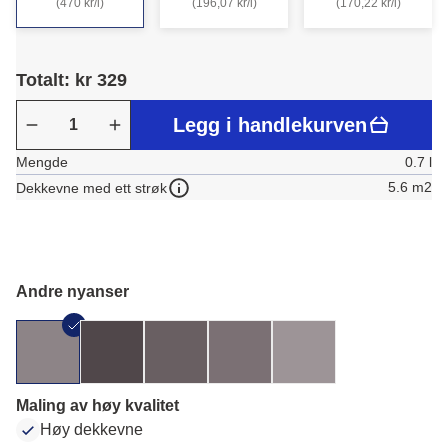
(470 kr/l)
(196,07 kr/l)
(170,22 kr/l)
Totalt: kr 329
Legg i handlekurven
Mengde
0.7 l
5.6 m2
Dekkevne med ett strøk
Andre nyanser
Maling av høy kvalitet
Høy dekkevne