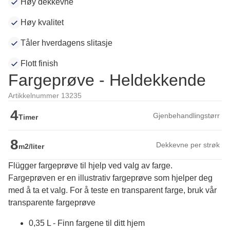
Høy dekkevne
Høy kvalitet
Tåler hverdagens slitasje
Flott finish
Fargeprøve - Heldekkende
Artikkelnummer 13235
4
Gjenbehandlingstørr
Timer
8
Dekkevne per strøk
m2/liter
Flügger fargeprøve til hjelp ved valg av farge.
Fargeprøven er en illustrativ fargeprøve som hjelper deg 
med å ta et valg. For å teste en transparent farge, bruk vår 
transparente fargeprøve
0,35 L - Finn fargene til ditt hjem