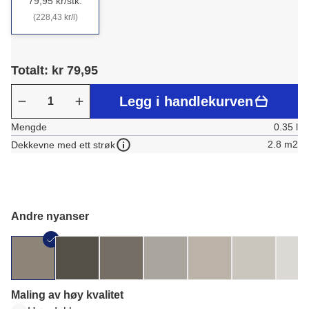
79,95 kr/stk.
(228,43 kr/l)
Totalt: kr 79,95
Legg i handlekurven
Mengde
0.35 l
2.8 m2
Dekkevne med ett strøk
Andre nyanser
Maling av høy kvalitet