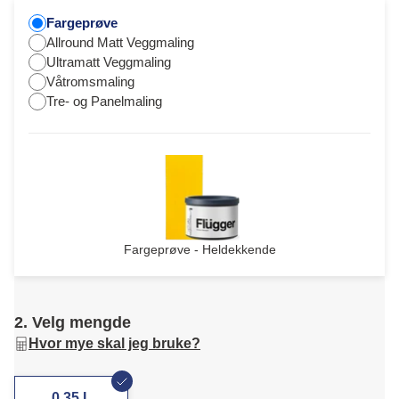
Fargeprøve
Allround Matt Veggmaling
Ultramatt Veggmaling
Våtromsmaling
Tre- og Panelmaling
Fargeprøve - Heldekkende
2. Velg mengde
Hvor mye skal jeg bruke?
0,35 L