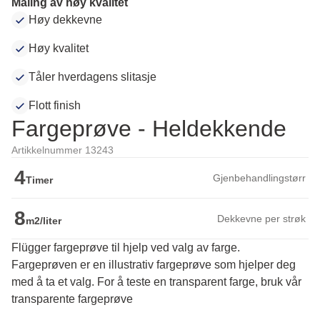
Maling av høy kvalitet
Høy dekkevne
Høy kvalitet
Tåler hverdagens slitasje
Flott finish
Fargeprøve - Heldekkende
Artikkelnummer 13243
4
Gjenbehandlingstørr
Timer
8
Dekkevne per strøk
m2/liter
Flügger fargeprøve til hjelp ved valg av farge.
Fargeprøven er en illustrativ fargeprøve som hjelper deg 
med å ta et valg. For å teste en transparent farge, bruk vår 
transparente fargeprøve