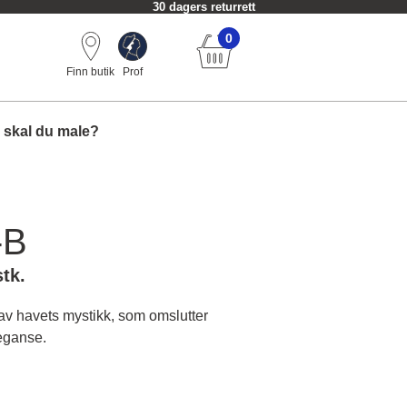
30 dagers returrett
0
Finn butik
Prof
 skal du male?
-B
stk.
av havets mystikk, som omslutter
eganse.