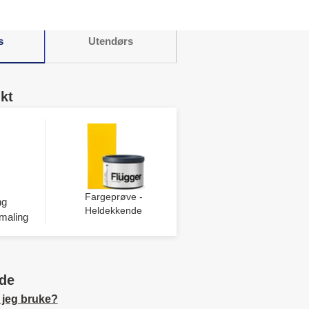
s
Utendørs
kt
Fargeprøve -
ng
Heldekkende
maling
de
 jeg bruke?