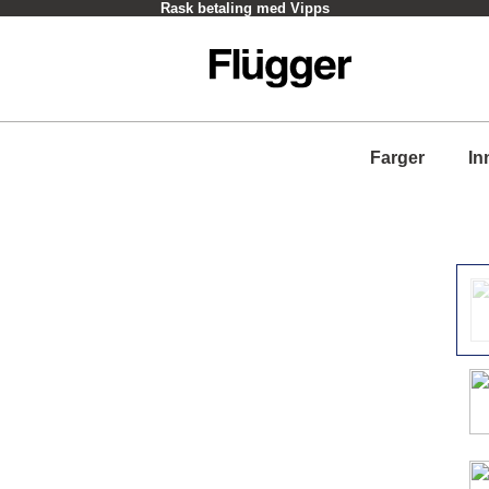
Rask betaling med Vipps
Farger
In