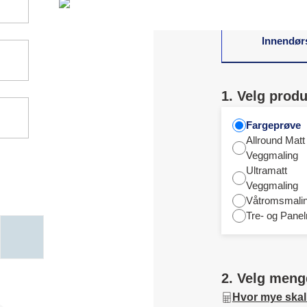
Innendør
1. Velg produ
Fargeprøve
Allround Matt
Veggmaling
Ultramatt
Veggmaling
Våtromsmali
Tre- og Panel
2. Velg meng
Hvor mye skal