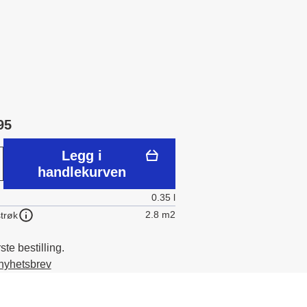
95
Legg i
handlekurven
0.35 l
2.8 m2
trøk
te bestilling.
 nyhetsbrev