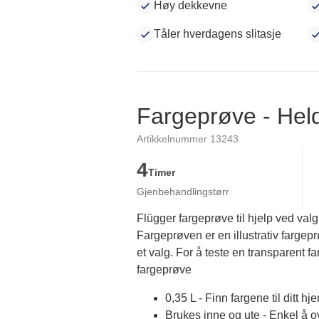
Høy dekkevne
Tåler hverdagens slitasje
Fargeprøve - He
Artikkelnummer 13243
4
Timer
Gjenbehandlingstørr
Flügger fargeprøve til hjelp ved valg
Fargeprøven er en illustrativ fargep
et valg. For å teste en transparent fa
fargeprøve
0,35 L - Finn fargene til ditt hj
Brukes inne og ute - Enkel å 