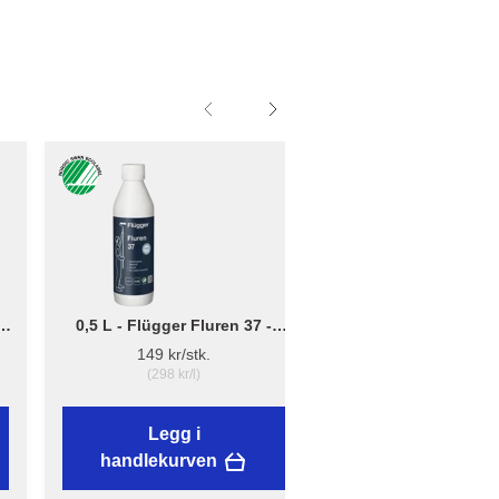
0,5 L - Flügger Fluren 37 -
Liten - B: 10cm x D:
Grunnrengjøring
12cm - Børsteholder
149 kr/stk.
38,89 kr/stk.
(298 kr/l)
Legg i
Legg i
handlekurven
handlekurven