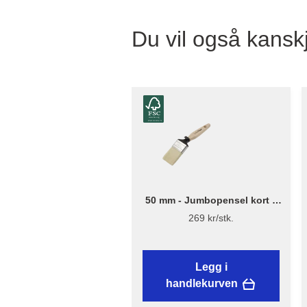
Du vil også kanskj
50 mm - Jumbopensel kort –
Flügger Excellence
269 kr/stk.
Legg i
handlekurven