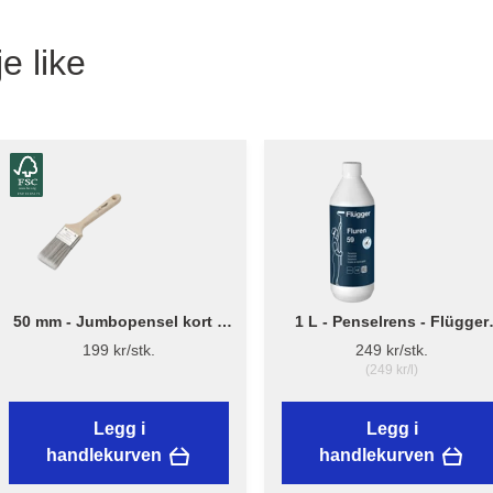
e like
50 mm - Jumbopensel kort –
1 L - Penselrens - Flügger
Flügger Pro Series
Fluren 59
199 kr/stk.
249 kr/stk.
(249 kr/l)
Legg i
Legg i
handlekurven
handlekurven