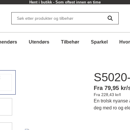
Hent i butikk - Som oftest innen en time
nendørs
Utendørs
Tilbehør
Sparkel
Hvor
S5020
Fra 79,95 kr/
Fra 228,43 kr/l
En trolsk nyanse 
deg med ro og el