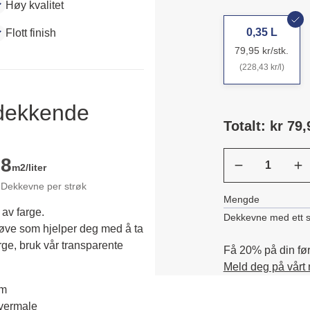
Høy kvalitet
0,35 L
Flott finish
79,95 kr/stk.
(228,43 kr/l)
ldekkende
Totalt: kr 79,
8
m2/liter
Dekkevne per strøk
Mengde
 av farge.
Dekkevne med ett s
røve som hjelper deg med å ta 
rge, bruk vår transparente 
Få 20% på din førs
Meld deg på vårt
em
overmale