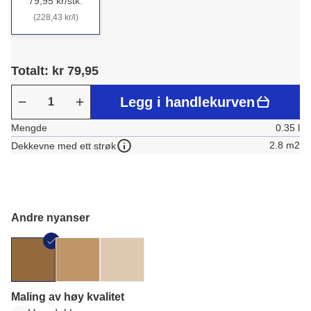
79,95 kr/stk.
(228,43 kr/l)
Totalt: kr 79,95
Legg i handlekurven
Mengde
0.35 l
2.8 m2
Dekkevne med ett strøk
Andre nyanser
Maling av høy kvalitet