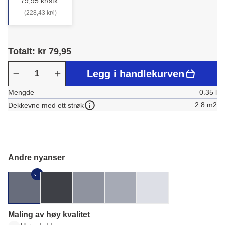
79,95 kr/stk.
(228,43 kr/l)
Totalt: kr 79,95
Legg i handlekurven
Mengde
0.35 l
2.8 m2
Dekkevne med ett strøk
Andre nyanser
Maling av høy kvalitet