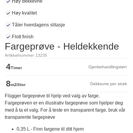
Høy dekkevne
Høy kvalitet
Tåler hverdagens slitasje
Flott finish
Fargeprøve - Heldekkende
Artikkelnummer 13235
4
Gjenbehandlingstørr
Timer
8
Dekkevne per strøk
m2/liter
Flügger fargeprøve til hjelp ved valg av farge.
Fargeprøven er en illustrativ fargeprøve som hjelper deg 
med å ta et valg. For å teste en transparent farge, bruk vår 
transparente fargeprøve
0,35 L - Finn fargene til ditt hjem