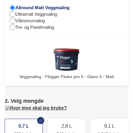
Allround Matt Veggmaling
Ultramatt Veggmaling
Våtromsmaling
Tre- og Panelmaling
Veggmaling - Flügger Flutex pro 5 - Glans 5 - Matt
2. Velg mengde
Hvor mye skal jeg bruke?
0,7 L
2,8 L
9,1 L