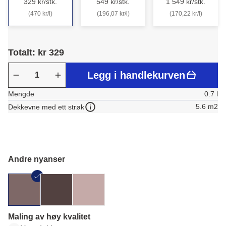
329 kr/stk.
549 kr/stk.
1 549 kr/stk.
(470 kr/l)
(196,07 kr/l)
(170,22 kr/l)
Totalt: kr 329
Legg i handlekurven
Mengde
0.7 l
5.6 m2
Dekkevne med ett strøk
Andre nyanser
Maling av høy kvalitet