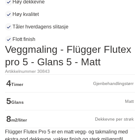
Høy dekkevne
Høy kvalitet
Tåler hverdagens slitasje
Flott finish
Veggmaling - Flügger Flutex
pro 5 - Glans 5 - Matt
Artikkelnummer 30843
4
Gjenbehandlingstørr
Timer
5
Matt
Glans
8
Dekkevne per strøk
m2/liter
Flügger Flutex Pro 5 er en matt vegg- og takmaling med
ekstra god dekkevne, vakker finish og sterk miljøprofil.