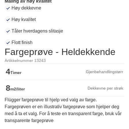
Maling av høy kvalitet
Høy dekkevne
Høy kvalitet
Tåler hverdagens slitasje
Flott finish
Fargeprøve - Heldekkende
Artikkelnummer 13243
4
Gjenbehandlingstørr
Timer
8
Dekkevne per strøk
m2/liter
Flügger fargeprøve til hjelp ved valg av farge.
Fargeprøven er en illustrativ fargeprøve som hjelper deg 
med å ta et valg. For å teste en transparent farge, bruk vår 
transparente fargeprøve