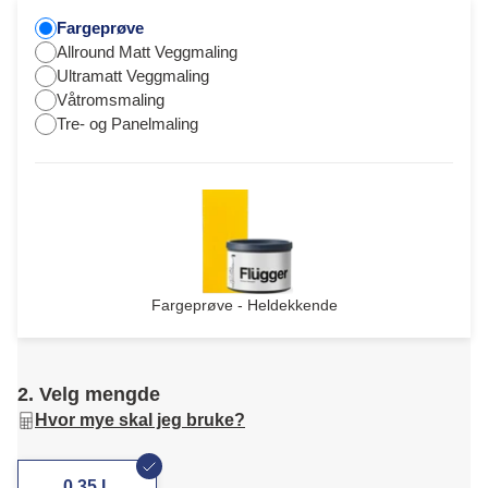
Fargeprøve
Allround Matt Veggmaling
Ultramatt Veggmaling
Våtromsmaling
Tre- og Panelmaling
Fargeprøve - Heldekkende
2. Velg mengde
Hvor mye skal jeg bruke?
0,35 L