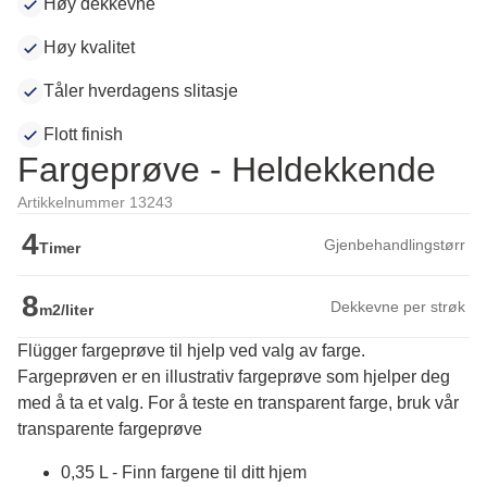
Høy dekkevne
Høy kvalitet
Tåler hverdagens slitasje
Flott finish
Fargeprøve - Heldekkende
Artikkelnummer 13243
4
Gjenbehandlingstørr
Timer
8
Dekkevne per strøk
m2/liter
Flügger fargeprøve til hjelp ved valg av farge.
Fargeprøven er en illustrativ fargeprøve som hjelper deg 
med å ta et valg. For å teste en transparent farge, bruk vår 
transparente fargeprøve
0,35 L - Finn fargene til ditt hjem