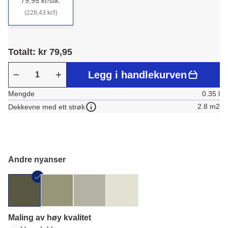
79,95 kr/stk.
(228,43 kr/l)
Totalt: kr 79,95
Legg i handlekurven
Mengde
0.35 l
2.8 m2
Dekkevne med ett strøk
Andre nyanser
Maling av høy kvalitet