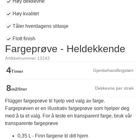
Høy dekkevne
Høy kvalitet
Tåler hverdagens slitasje
Flott finish
Fargeprøve - Heldekkende
Artikkelnummer 13243
4
Gjenbehandlingstørr
Timer
8
Dekkevne per strøk
m2/liter
Flügger fargeprøve til hjelp ved valg av farge.
Fargeprøven er en illustrativ fargeprøve som hjelper deg 
med å ta et valg. For å teste en transparent farge, bruk vår 
transparente fargeprøve
0,35 L - Finn fargene til ditt hjem