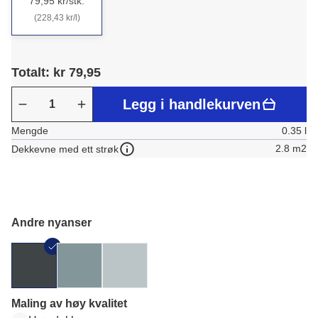
79,95 kr/stk.
(228,43 kr/l)
Totalt: kr 79,95
Legg i handlekurven
Mengde
0.35 l
2.8 m2
Dekkevne med ett strøk
Andre nyanser
Maling av høy kvalitet