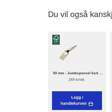
Du vil også kanskj
50 mm - Jumbopensel kort –
Flügger Excellence
269 kr/stk.
Legg i
handlekurven