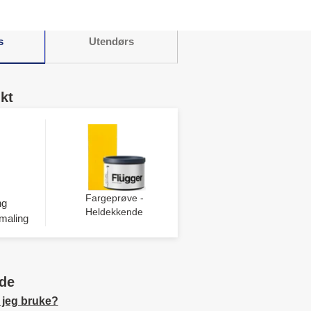
s
Utendørs
kt
Fargeprøve -
ng
Heldekkende
maling
de
 jeg bruke?