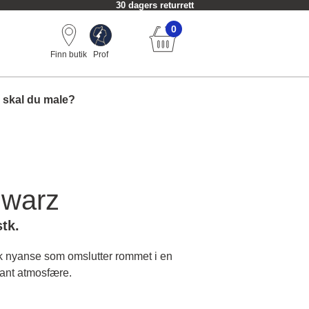
30 dagers returrett
0
Finn butik
Prof
 skal du male?
hwarz
stk.
k nyanse som omslutter rommet i en
gant atmosfære.