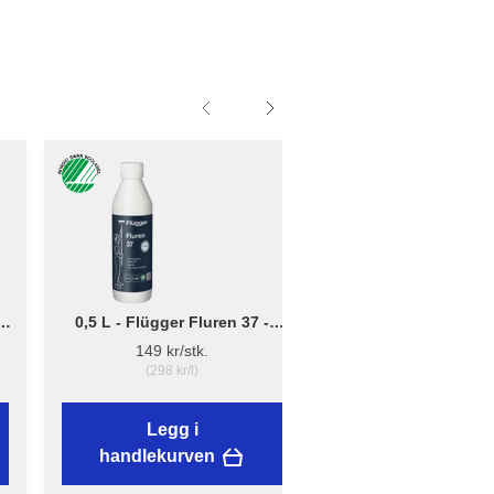
0,5 L - Flügger Fluren 37 -
Liten - B: 10cm x D:
Grunnrengjøring
12cm - Børsteholder
149 kr/stk.
38,89 kr/stk.
(298 kr/l)
Legg i
Legg i
handlekurven
handlekurven