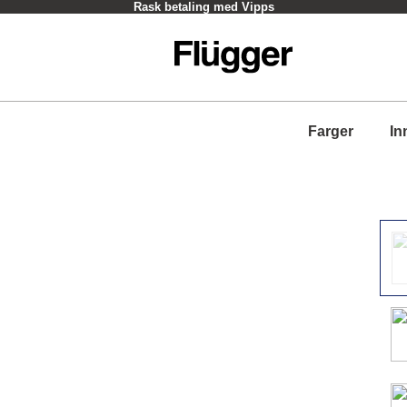
Rask betaling med Vipps
Farger
In