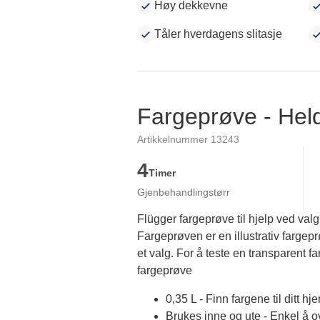
Høy dekkevne
Tåler hverdagens slitasje
Fargeprøve - He
Artikkelnummer 13243
4
Timer
Gjenbehandlingstørr
Flügger fargeprøve til hjelp ved valg
Fargeprøven er en illustrativ fargep
et valg. For å teste en transparent fa
fargeprøve
0,35 L - Finn fargene til ditt hj
Brukes inne og ute - Enkel å 