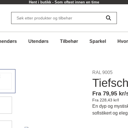
Hent i butikk - Som oftest innen en time
nendørs
Utendørs
Tilbehør
Sparkel
Hvor
RAL 9005
Tiefsc
Fra 79,95 kr/
Fra 228,43 kr/l
En dyp og mystis
sofistikert og ele