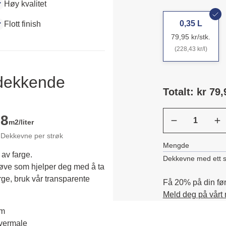
Høy kvalitet
0,35 L
Flott finish
79,95 kr/stk.
(228,43 kr/l)
ldekkende
Totalt: kr 79,
8
m2/liter
Dekkevne per strøk
Mengde
 av farge.
Dekkevne med ett s
røve som hjelper deg med å ta 
rge, bruk vår transparente 
Få 20% på din førs
Meld deg på vårt
em
overmale