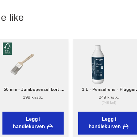
e like
50 mm - Jumbopensel kort –
1 L - Penselrens - Flügger
Flügger Pro Series
Fluren 59
199 kr/stk.
249 kr/stk.
(249 kr/l)
Legg i
Legg i
handlekurven
handlekurven