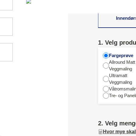
Innendør
1. Velg produ
Fargeprøve
Allround Matt
Veggmaling
Ultramatt
Veggmaling
Våtromsmali
Tre- og Panel
2. Velg meng
Hvor mye skal