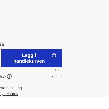
95
Legg i
handlekurven
0.35 l
2.8 m2
trøk
te bestilling.
 nyhetsbrev