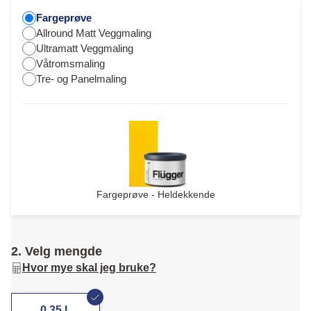
Fargeprøve
Allround Matt Veggmaling
Ultramatt Veggmaling
Våtromsmaling
Tre- og Panelmaling
Fargeprøve - Heldekkende
2. Velg mengde
Hvor mye skal jeg bruke?
0,35 L