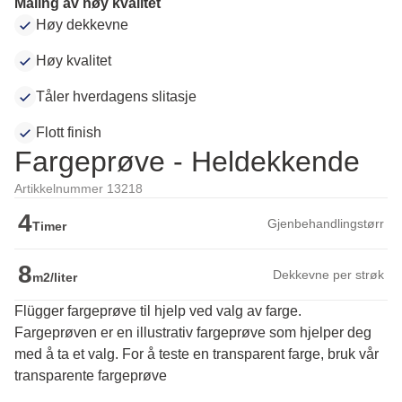
Maling av høy kvalitet
Høy dekkevne
Høy kvalitet
Tåler hverdagens slitasje
Flott finish
Fargeprøve - Heldekkende
Artikkelnummer 13218
4
Gjenbehandlingstørr
Timer
8
Dekkevne per strøk
m2/liter
Flügger fargeprøve til hjelp ved valg av farge.
Fargeprøven er en illustrativ fargeprøve som hjelper deg 
med å ta et valg. For å teste en transparent farge, bruk vår 
transparente fargeprøve