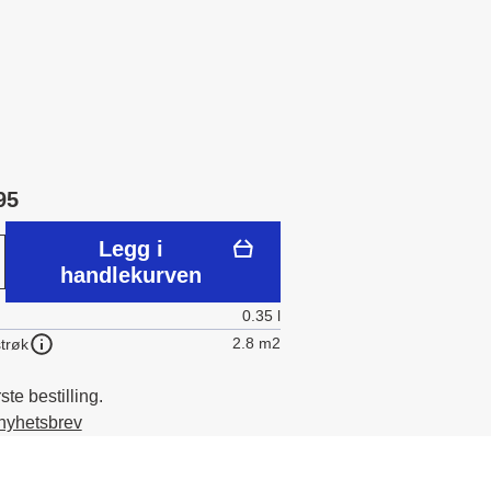
95
Legg i
handlekurven
0.35 l
2.8 m2
trøk
te bestilling.
 nyhetsbrev