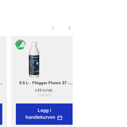
0,5 L - Flügger Fluren 37 -
Liten - B: 10cm x D:
Grunnrengjøring
12cm - Børsteholder
149 kr/stk.
38,89 kr/stk.
(298 kr/l)
Legg i
Legg i
handlekurven
handlekurven