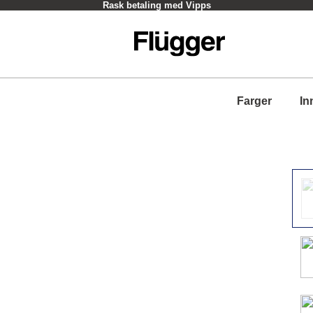
Rask betaling med Vipps
Farger
In