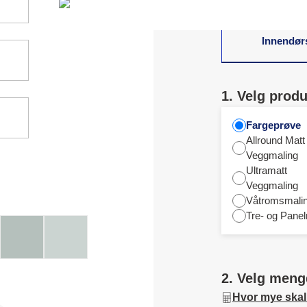
Innendør
1. Velg produ
Fargeprøve
Allround Matt
Veggmaling
Ultramatt
Veggmaling
Våtromsmali
Tre- og Panel
2. Velg meng
Hvor mye skal