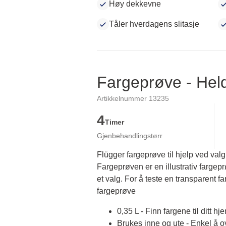
Høy dekkevne
Tåler hverdagens slitasje
Fargeprøve - He
Artikkelnummer 13235
4
Timer
Gjenbehandlingstørr
Flügger fargeprøve til hjelp ved valg
Fargeprøven er en illustrativ fargep
et valg. For å teste en transparent fa
fargeprøve
0,35 L - Finn fargene til ditt hj
Brukes inne og ute - Enkel å 