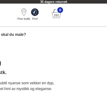
30 dagers returrett
0
Finn butik
Prof
 skal du male?
9
stk.
 subtil nyanse som vekker en dyp,
 et hint av mystikk og eleganse.