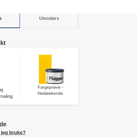
s
Utendørs
kt
Fargeprøve -
ng
Heldekkende
maling
de
 jeg bruke?