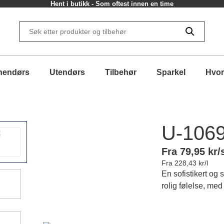
Hent i butikk - Som oftest innen en time
nendørs
Utendørs
Tilbehør
Sparkel
Hvor
U-106
Fra 79,95 kr/
Fra 228,43 kr/l
En sofistikert og
rolig følelse, med