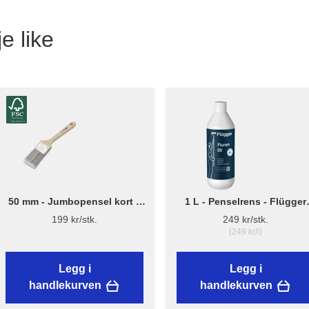
e like
50 mm - Jumbopensel kort –
1 L - Penselrens - Flügger
Flügger Pro Series
Fluren 59
199 kr/stk.
249 kr/stk.
(249 kr/l)
Legg i
Legg i
handlekurven
handlekurven