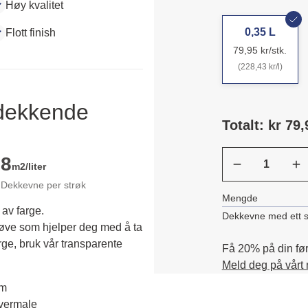
Høy kvalitet
0,35 L
Flott finish
79,95 kr/stk.
(228,43 kr/l)
ldekkende
Totalt: kr 79,
8
m2/liter
Dekkevne per strøk
Mengde
 av farge.
Dekkevne med ett s
røve som hjelper deg med å ta 
rge, bruk vår transparente 
Få 20% på din førs
Meld deg på vårt
em
overmale