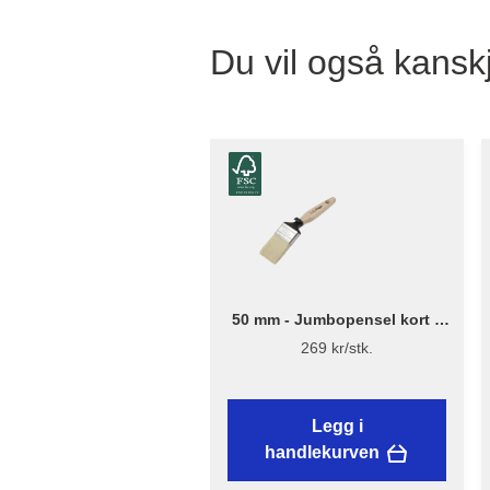
Du vil også kanskj
50 mm - Jumbopensel kort –
Flügger Excellence
269 kr/stk.
Legg i
handlekurven