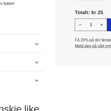
u kjøper 
Totalt: kr 25
Få 20% på din første 
Meld deg på vårt ny
nskje like