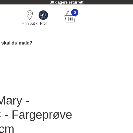
30 dagers returrett
0
Finn butik
Prof
 skal du male?
Mary -
- Fargeprøve
 cm