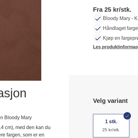
Fra 25 kr/stk.
Bloody Mary -
Håndlaget farg
Kjøp en fargepr
Les produktinformas
asjon
Velg variant
n Bloody Mary
1 stk.
 14 cm), med den kan du 
25 kr/stk.
ere fargen, som er en 