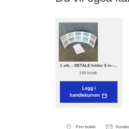
1 stk. - DETALE folder 3-in-1 -
KABRIC, KC14, Matt Paint
299 kr/stk.
Legg i
handlekurven
Finn butikk
Kundes