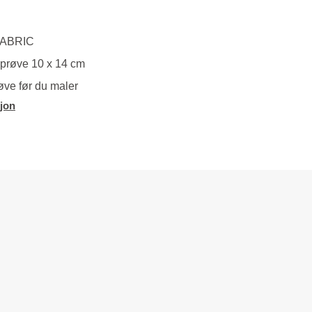
 KABRIC
eprøve 10 x 14 cm
øve før du maler
jon