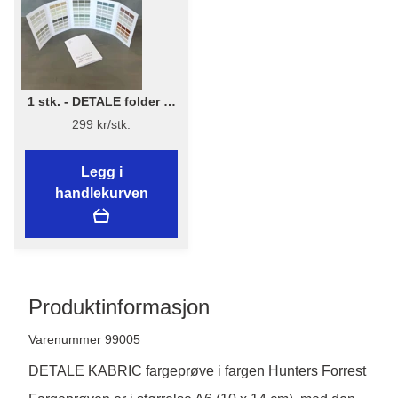
1 stk. - DETALE folder 3-
in-1 - KABRIC, KC14, Matt
299 kr/stk.
Paint
Legg i
handlekurven
Produktinformasjon
Varenummer 99005
DETALE KABRIC fargeprøve i fargen Hunters Forrest