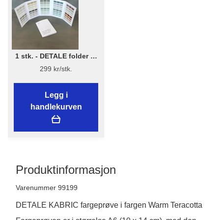
1 stk. - DETALE folder 3-
in-1 - KABRIC, KC14, Matt
299 kr/stk.
Paint
Legg i
handlekurven
Produktinformasjon
Varenummer 99199
DETALE KABRIC fargeprøve i fargen Warm Teracotta