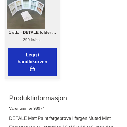
1 stk. - DETALE folder 3-
in-1 - KABRIC, KC14, Matt
299 kr/stk.
Paint
Legg i
handlekurven
Produktinformasjon
Varenummer 98974
DETALE Matt Paint fargeprøve i fargen Muted Mint