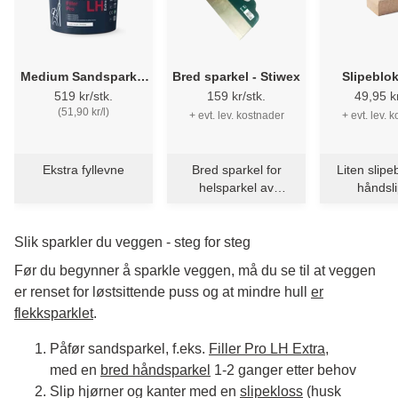
Medium Sandsparkel
Bred sparkel - Stiwex
Slipeblo
Extra - Svanemerket -
519 kr/stk.
159 kr/stk.
49,95 kr
Flügger Filler Pro LH
(51,90 kr/l)
+ evt. lev. kostnader
+ evt. lev. 
Extra
Ekstra fyllevne
Bred sparkel for
Liten slipe
helsparkel av
håndsli
vegger og tak
(70x9
Slik sparkler du veggen - steg for steg
Før du begynner å sparkle veggen, må du se til at veggen
er renset for løstsittende puss og at mindre hull
er
flekksparklet
.
Påfør sandsparkel, f.eks.
Filler Pro LH Extra
,
med en
bred håndsparkel
1-2 ganger etter behov
Slip hjørner og kanter med en
slipekloss
(husk