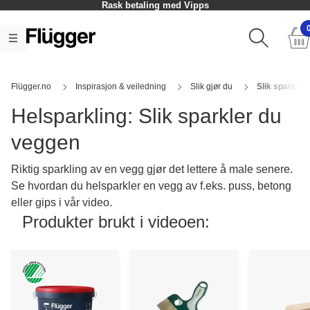
Rask betaling med Vipps
Flügger.no
Inspirasjon & veiledning
Slik gjør du
Slik sparkler
Helsparkling: Slik sparkler du
veggen
Riktig sparkling av en vegg gjør det lettere å male senere.
Se hvordan du helsparkler en vegg av f.eks. puss, betong
eller gips i vår video.
Produkter brukt i videoen: