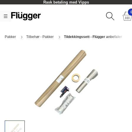
Rask betaling med Vipps
Pakker
Tilbehør - Pakker
Tildekkingssett - Flügger anbefaler