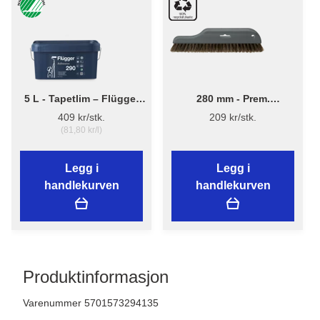
5 L - Tapetlim – Flügger
280 mm - Prem.
Adhesive 290
Tapetbørste 3540 - Plast
409 kr/stk.
209 kr/stk.
(81,80 kr/l)
Legg i
Legg i
handlekurven
handlekurven
Produktinformasjon
Varenummer 5701573294135