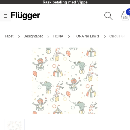
Rask betaling med Vipps
Tapet
Designtapet
FIONA
FIONA No Limits
Circus 6406