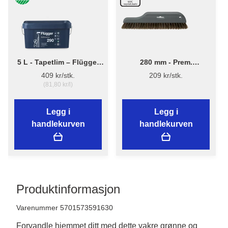
5 L - Tapetlim – Flügger
280 mm - Prem.
Adhesive 290
Tapetbørste 3540 - Plast
409 kr/stk.
209 kr/stk.
(81,80 kr/l)
Legg i
Legg i
handlekurven
handlekurven
Produktinformasjon
Varenummer 5701573591630
Forvandle hjemmet ditt med dette vakre grønne og