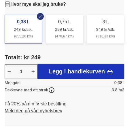
Hvor mye skal jeg bruke?
0,38 L
0,75 L
3 L
249 kr/stk.
359 kr/stk.
949 kr/stk.
(655,26 kr/l)
(478,67 kr/l)
(316,33 kr/l)
Totalt: kr 249
Legg i handlekurven
Mengde
0.38 l
3.8 m2
Dekkevne med ett strøk
Få 20% på din første bestilling.
Meld deg på vårt nyhetsbrev