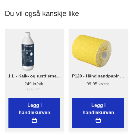
Du vil også kanskje like
1 L - Kalk- og rustfjerner -
P120 - Hånd sandpapir 93
Konsentrert Fluren 33 -
mm x 5 m
249 kr/stk.
99,95 kr/stk.
Flügger
(249 kr/l)
Legg i
Legg i
handlekurven
handlekurven