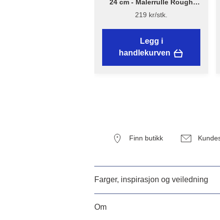
24 cm - Malerrulle Rough
Quick – Flügger Excellence
219 kr/stk.
Legg i
handlekurven
Finn butikk
Kundes
Farger, inspirasjon og veiledning
Om