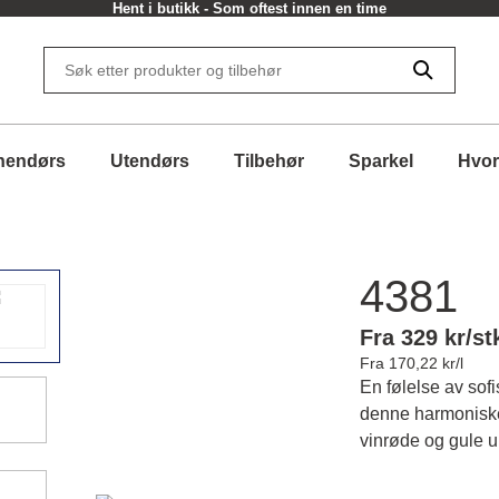
Hent i butikk - Som oftest innen en time
nendørs
Utendørs
Tilbehør
Sparkel
Hvor
4381
Fra 329 kr/st
Fra 170,22 kr/l
En følelse av sofi
denne harmoniske
vinrøde og gule u