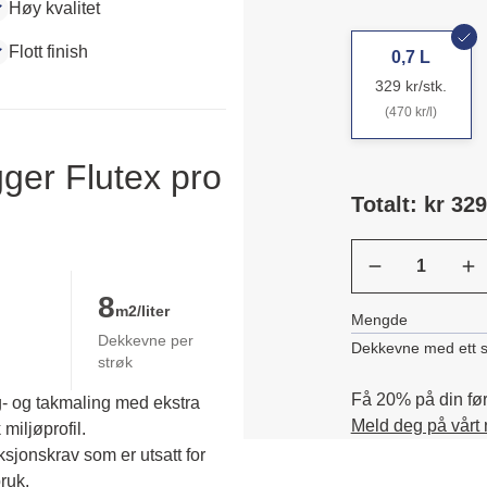
Høy kvalitet
Flott finish
0,7 L
329 kr/stk.
(470 kr/l)
ger Flutex pro
Totalt: kr 329
8
m2/liter
Mengde
Dekkevne per
Dekkevne med ett s
strøk
Få 20% på din førs
g- og takmaling med ekstra
Meld deg på vårt
miljøprofil.
jonskrav som er utsatt for 
uk. 
