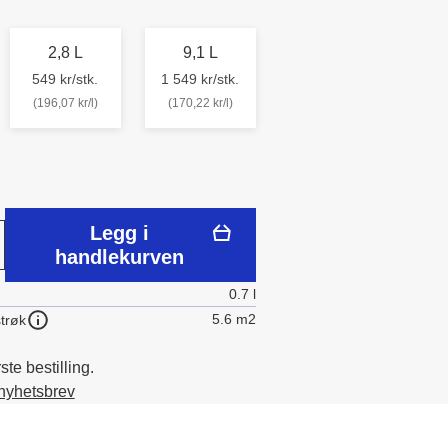
2,8 L
9,1 L
549 kr/stk.
1 549 kr/stk.
(196,07 kr/l)
(170,22 kr/l)
Legg i
handlekurven
0.7 l
5.6 m2
trøk
te bestilling.
 nyhetsbrev