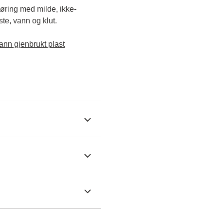
jøring med milde, ikke-
e, vann og klut.

ann gjenbrukt plast