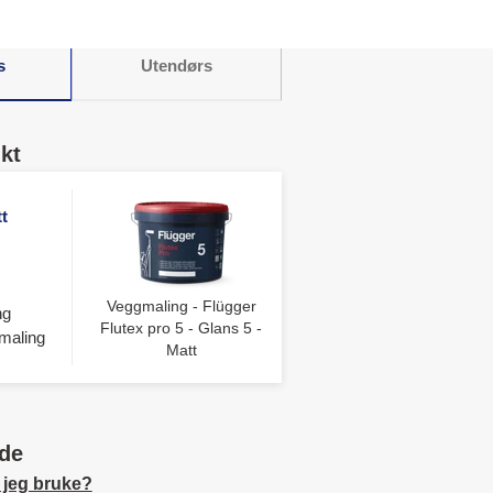
s
Utendørs
kt
t
Veggmaling - Flügger
ng
Flutex pro 5 - Glans 5 -
maling
Matt
de
 jeg bruke?