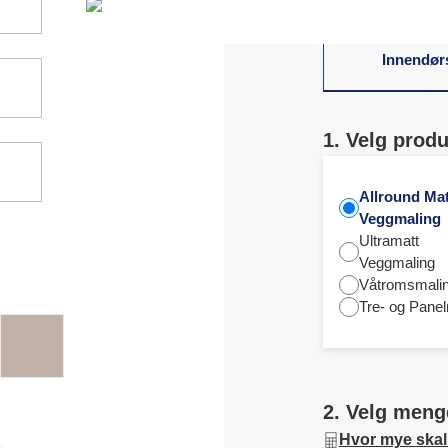
Innendør
1. Velg produ
Allround Mat
Veggmaling
Ultramatt
Veggmaling
Våtromsmali
Tre- og Panel
2. Velg meng
Hvor mye skal