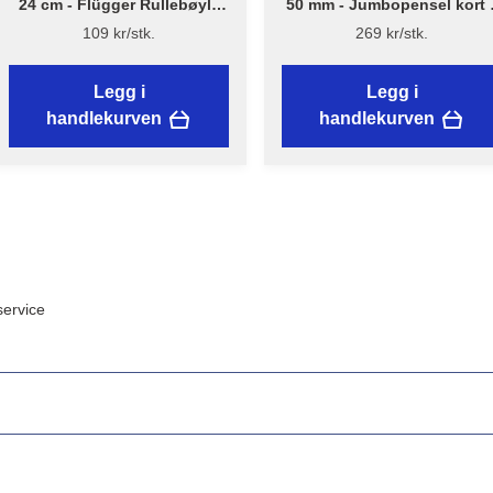
24 cm - Flügger Rullebøyle
50 mm - Jumbopensel kort 
kort - NYTT DESIGN
Flügger Excellence
109 kr/stk.
269 kr/stk.
Legg i
Legg i
handlekurven
handlekurven
ervice