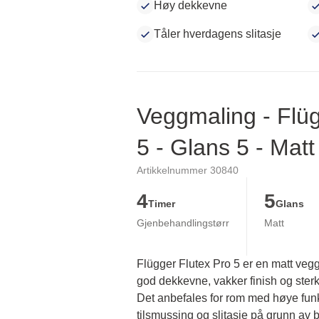
Høy dekkevne
Tåler hverdagens slitasje
Veggmaling - Flüg
5 - Glans 5 - Matt
Artikkelnummer 30840
4
5
Timer
Glans
Gjenbehandlingstørr
Matt
Flügger Flutex Pro 5 er en matt veg
god dekkevne, vakker finish og sterk 
Det anbefales for rom med høye funks
tilsmussing og slitasje på grunn av br