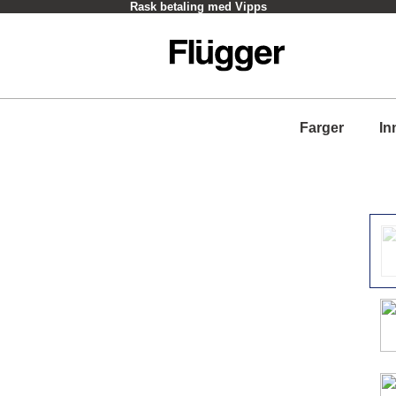
Rask betaling med Vipps
Farger
In