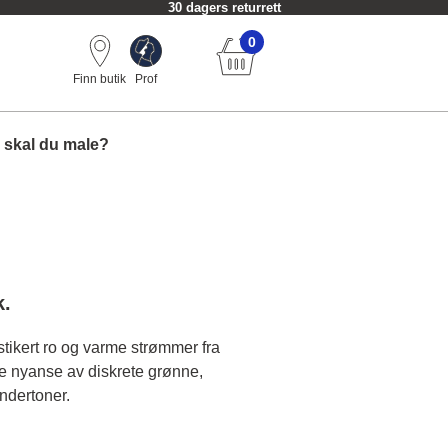
30 dagers returrett
0
Finn butik
Prof
 skal du male?
k.
stikert ro og varme strømmer fra
 nyanse av diskrete grønne,
ndertoner.