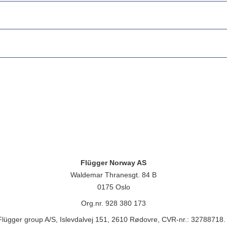
Flügger Norway AS
Waldemar Thranesgt. 84 B
0175 Oslo
Org.nr. 928 380 173
lügger group A/S, Islevdalvej 151, 2610 Rødovre, CVR-nr.: 32788718. 