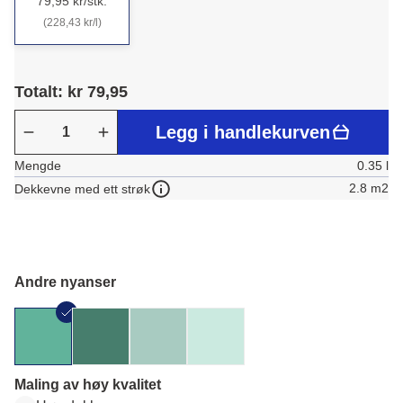
79,95 kr/stk.
(228,43 kr/l)
Totalt: kr 79,95
Legg i handlekurven
Mengde
0.35 l
2.8 m2
Dekkevne med ett strøk
Andre nyanser
Maling av høy kvalitet