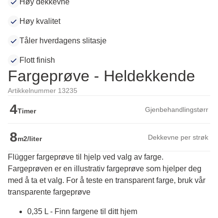
Høy dekkevne
Høy kvalitet
Tåler hverdagens slitasje
Flott finish
Fargeprøve - Heldekkende
Artikkelnummer 13235
4
Gjenbehandlingstørr
Timer
8
Dekkevne per strøk
m2/liter
Flügger fargeprøve til hjelp ved valg av farge.
Fargeprøven er en illustrativ fargeprøve som hjelper deg 
med å ta et valg. For å teste en transparent farge, bruk vår 
transparente fargeprøve
0,35 L - Finn fargene til ditt hjem