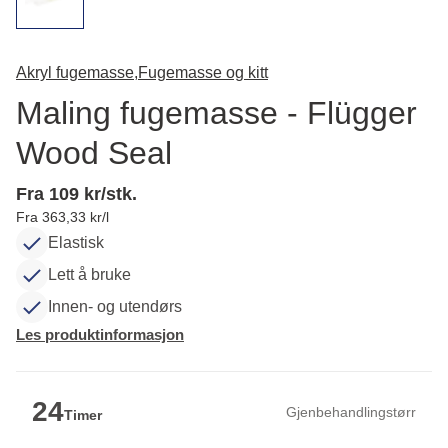
Akryl fugemasse,
Fugemasse og kitt
Maling fugemasse - Flügger
Wood Seal
Fra 109 kr/stk.
Fra 363,33 kr/l
Elastisk
Lett å bruke
Innen- og utendørs
Les produktinformasjon
24
Gjenbehandlingstørr
Timer