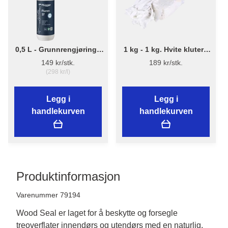
0,5 L - Grunnrengjøring -
1 kg - 1 kg. Hvite kluter -
Flügger Fluren 37 Spray -
Bluestar
149 kr/stk.
189 kr/stk.
GReady to use
(298 kr/l)
Legg i
Legg i
handlekurven
handlekurven
Produktinformasjon
Varenummer 79194
Wood Seal er laget for å beskytte og forsegle
treoverflater innendørs og utendørs med en naturlig,