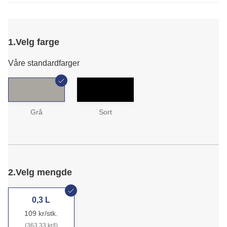
1.
Velg farge
Våre standardfarger
Grå
Sort
2.
Velg mengde
0,3 L
109 kr/stk.
(363,33 kr/l)