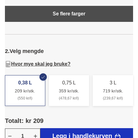
Se flere farger
2.
Velg mengde
Hvor mye skal jeg bruke?
0,38 L
0,75 L
3 L
209 kr/stk.
359 kr/stk.
719 kr/stk.
(550 kr/l)
(478,67 kr/l)
(239,67 kr/l)
Totalt: kr 209
Legg i handlekurven