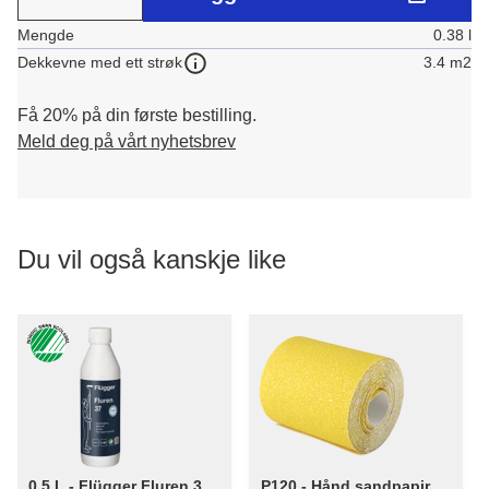
Mengde
0.38 l
3.4 m2
Dekkevne med ett strøk
Få 20% på din første bestilling.
Meld deg på vårt nyhetsbrev
Du vil også kanskje like
0,5 L - Flügger Fluren 37 -
P120 - Hånd sandpapir 93