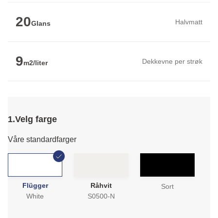
20
Halvmatt
Glans
9
Dekkevne per strøk
m2/liter
1.
Velg farge
Våre standardfarger
Flügger
Råhvit
Sort
White
S0500-N