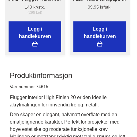
Grunnrengjøring
mm x 5 m
149 kr/stk.
99,95 kr/stk.
(298 kr/l)
Legg i
Legg i
handlekurven
handlekurven
Produktinformasjon
Varenummer 74615
Flügger Interior High Finish 20 er den ideelle
akrylmalingen for innvendig tre og metall.
Den skaper en elegant, halvmatt overflate med en 
emaljelignende karakter. Perfekt for prosjekter med 
høye estetiske og moderate funksjonelle krav. 
Malingen er motstandsdyktig mot vanlig smuss og lett 