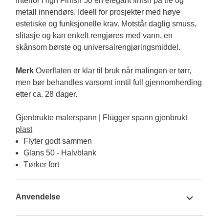
Interior High Finish 50 en elegant finish på tre og 
metall innendørs. Ideell for prosjekter med høye 
estetiske og funksjonelle krav. Motstår daglig smuss, 
slitasje og kan enkelt rengjøres med vann, en 
skånsom børste og universalrengjøringsmiddel.

Merk
 Overflaten er klar til bruk når malingen er tørr, 
men bør behandles varsomt inntil full gjennomherding 
etter ca. 28 dager.

Gjenbrukte malerspann | Flügger spann gjenbrukt 
plast
Flyter godt sammen
Glans 50 - Halvblank
Tørker fort
Anvendelse