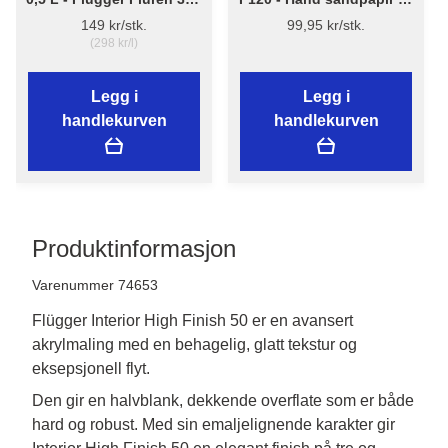
Grunnrengjøring
mm x 5 m
149 kr/stk.
99,95 kr/stk.
(298 kr/l)
Legg i
Legg i
handlekurven
handlekurven
Produktinformasjon
Varenummer 74653
Flügger Interior High Finish 50 er en avansert
akrylmaling med en behagelig, glatt tekstur og
eksepsjonell flyt.
Den gir en halvblank, dekkende overflate som er både 
hard og robust. Med sin emaljelignende karakter gir 