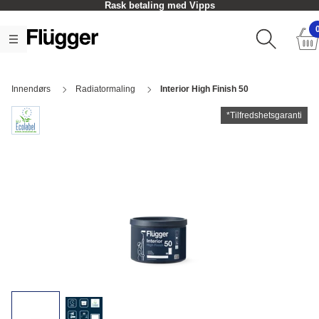
Rask betaling med Vipps
Innendørs
Radiatormaling
Interior High Finish 50
*Tilfredshetsgaranti