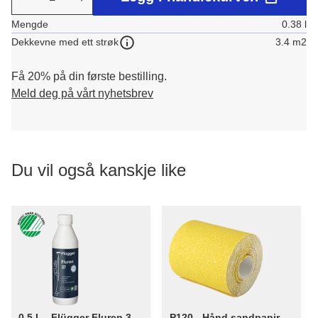
Mengde
0.38 l
3.4 m2
Dekkevne med ett strøk
Få 20% på din første bestilling.
Meld deg på vårt nyhetsbrev
Du vil også kanskje like
0,5 L - Flügger Fluren 37 -
P120 - Hånd sandpapir 93