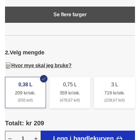
Se flere farger
2.
Velg mengde
Hvor mye skal jeg bruke?
0,38 L
0,75 L
3 L
209 kr/stk.
359 kr/stk.
719 kr/stk.
(550 kr/l)
(478,67 kr/l)
(239,67 kr/l)
Totalt: kr 209
Legg i handlekurven