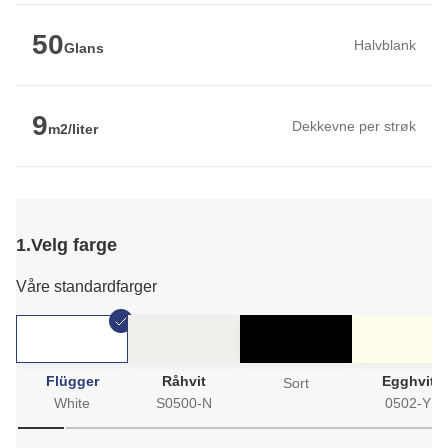
50
Halvblank
Glans
9
Dekkevne per strøk
m2/liter
1.
Velg farge
Våre standardfarger
Flügger
Råhvit
Egghvit
Sort
White
S0500-N
0502-Y