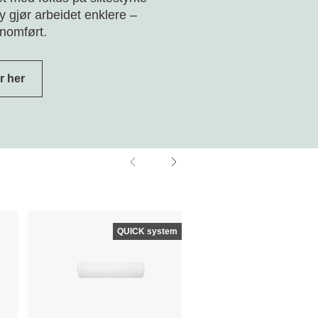
øy gjør arbeidet enklere –
nnomført.
r her
QUICK system
QUIC