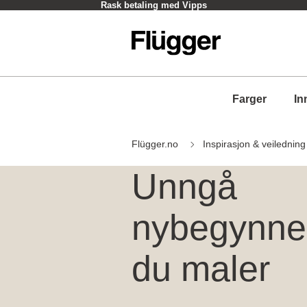
Rask betaling med Vipps
Farger
In
Flügger.no
Inspirasjon & veiledning
Unngå
nybegynnerf
du maler