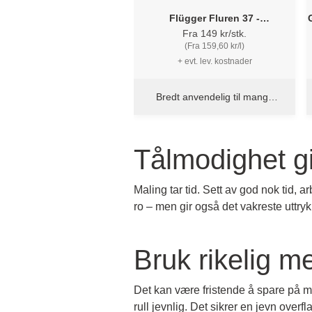
Flügger Fluren 37 -
Grunnrengjøring
Fra 149 kr/stk.
(Fra 159,60 kr/l)
+ evt. lev. kostnader
Bredt anvendelig til mange
overflater
Tålmodighet gi
Maling tar tid. Sett av god nok tid, a
ro – men gir også det vakreste uttryk
Bruk rikelig m
Det kan være fristende å spare på ma
rull jevnlig. Det sikrer en jevn overfla