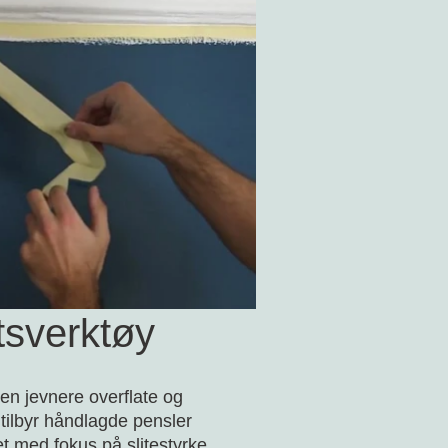
tsverktøy
 en jevnere overflate og
 tilbyr håndlagde pensler
et med fokus på slitestyrke