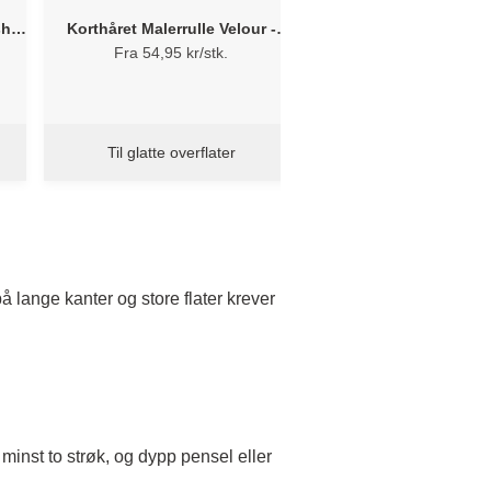
sh
Korthåret Malerrulle Velour -
Flügger Rullebøyle ko
Flügger
DESIGN
Fra 54,95 kr/stk.
Fra 89,95 kr/st
+ evt. lev. kostnad
Til glatte overflater
Ergonomisk håndt
trykkavlastend
gummibelegg
på lange kanter og store flater krever
minst to strøk, og dypp pensel eller