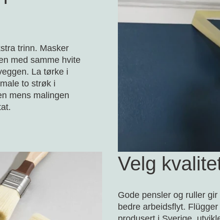
stra trinn. Masker
pen med samme hvite
eggen. La tørke i
 male to strøk i
apen mens malingen
tat.
Velg kvalite
Gode pensler og ruller gir
bedre arbeidsflyt. Flügger
produsert i Sverige, utvikl