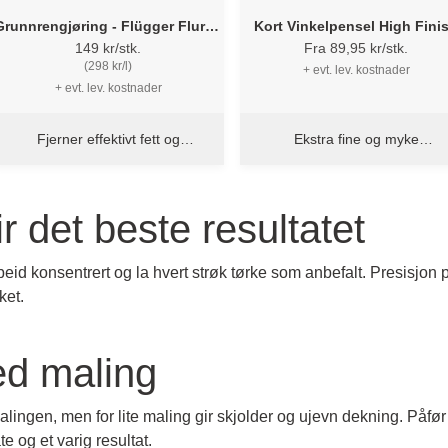
Grunnrengjøring - Flügger Fluren
Kort Vinkelpensel High Fini
37 Spray - GReady to use
1134 - Flügger
149 kr/stk.
Fra 89,95 kr/stk.
(298 kr/l)
+ evt. lev. kostnader
+ evt. lev. kostnader
Fjerner effektivt fett og
Ekstra fine og myke
smuss
penselfibre
r det beste resultatet
rbeid konsentrert og la hvert strøk tørke som anbefalt. Presisjon 
ket.
ed maling
lingen, men for lite maling gir skjolder og ujevn dekning. Påfør 
te og et varig resultat.