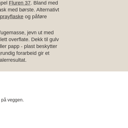
mpel
Fluren 37
. Bland med
ask med børste. Alternativt
sprayflaske
og påføre
 fugemasse, jevn ut med
lett overflate. Dekk til gulv
ller papp - plast beskytter
rundig forarbeid gir et
lerresultat.
e på veggen.