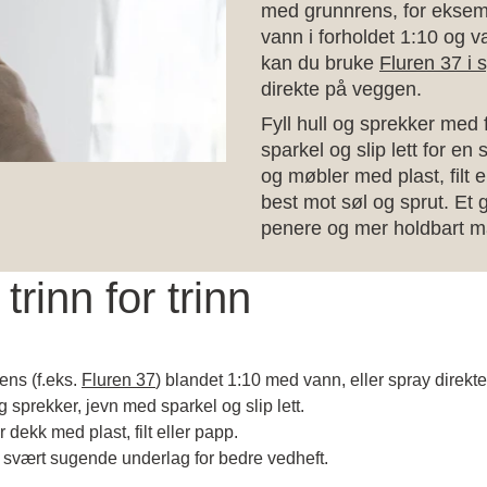
med grunnrens, for ekse
vann i forholdet 1:10 og v
kan du bruke
Fluren 37 i 
direkte på veggen.
Fyll hull og sprekker med
sparkel og slip lett for en s
og møbler med plast, filt e
best mot søl og sprut. Et g
penere og mer holdbart ma
trinn for trinn
ens (f.eks.
Fluren 37
) blandet 1:10 med vann, eller spray direkt
g sprekker, jevn med sparkel og slip lett.
 dekk med plast, filt eller papp.
 svært sugende underlag for bedre vedheft.