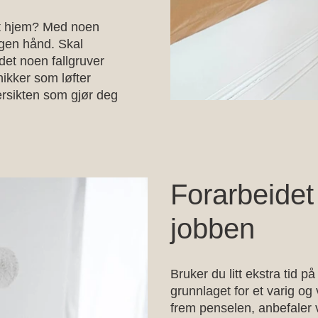
t hjem? Med noen
gen hånd. Skal
r det noen fallgruver
ikker som løfter
ersikten som gjør deg
Forarbeidet
jobben
Bruker du litt ekstra tid p
grunnlaget for et varig og 
frem penselen, anbefaler 