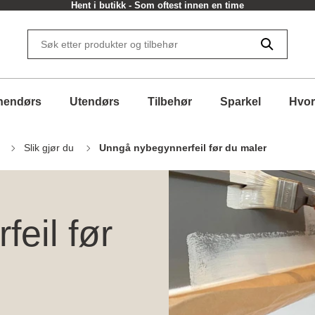
Hent i butikk - Som oftest innen en time
nendørs
Utendørs
Tilbehør
Sparkel
Hvor
Slik gjør du
Unngå nybegynnerfeil før du maler
eil før