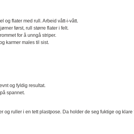
 og flater med rull. Arbeid vått-i-vått.
ner først, rull større flater i felt.
 rommet for å unngå striper.
 og karmer males til sist.
.
evnt og fyldig resultat.
 på spannet.
 og ruller i en tett plastpose. Da holder de seg fuktige og klare t