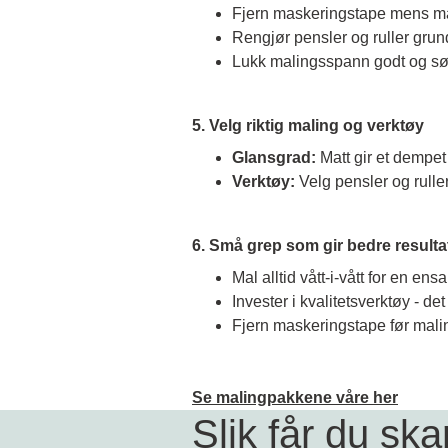
Fjern maskeringstape mens malin
Rengjør pensler og ruller grun
Lukk malingsspann godt og sørg
5. Velg riktig maling og verktøy
Glansgrad:
Matt gir et dempet
Verktøy:
Velg pensler og ruller 
6. Små grep som gir bedre resulta
Mal alltid vått-i-vått for en ensar
Invester i kvalitetsverktøy - de
Fjern maskeringstape før malin
Se malingpakkene våre her
Slik får du ska