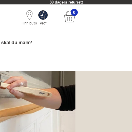
30 dagers returrett
0
Finn butik
Prof
 skal du male?