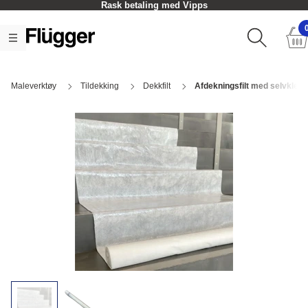
Rask betaling med Vipps
Maleverktøy
Tildekking
Dekkfilt
Afdekningsfilt med selvkleb