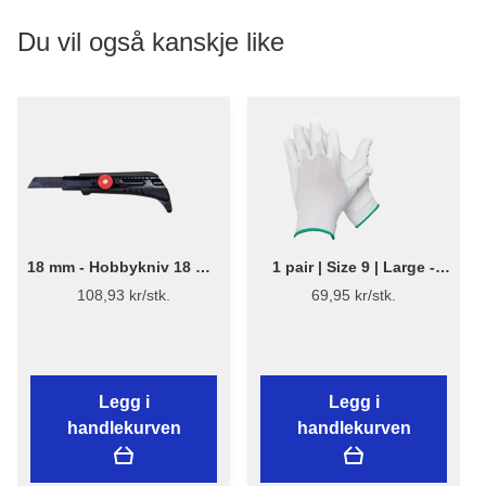
Du vil også kanskje like
18 mm - Hobbykniv 18 mm
1 pair | Size 9 | Large -
med skrulås og
Hvite nylon
108,93 kr/stk.
69,95 kr/stk.
teppekrok.
arbeidshansker - Bluestar
Legg i
Legg i
handlekurven
handlekurven