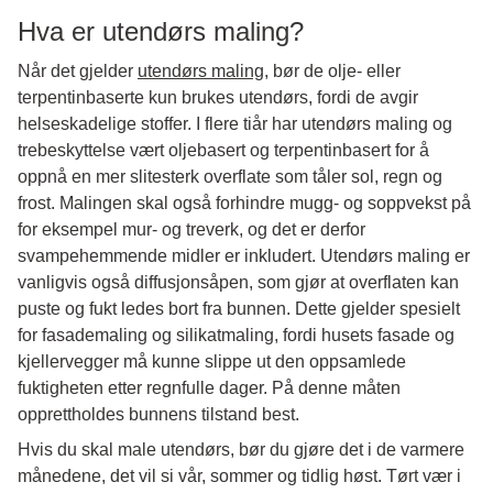
Hva er utendørs maling?
Når det gjelder
utendørs maling
, bør de olje- eller
terpentinbaserte kun brukes utendørs, fordi de avgir
helseskadelige stoffer. I flere tiår har utendørs maling og
trebeskyttelse vært oljebasert og terpentinbasert for å
oppnå en mer slitesterk overflate som tåler sol, regn og
frost. Malingen skal også forhindre mugg- og soppvekst på
for eksempel mur- og treverk, og det er derfor
svampehemmende midler er inkludert. Utendørs maling er
vanligvis også diffusjonsåpen, som gjør at overflaten kan
puste og fukt ledes bort fra bunnen. Dette gjelder spesielt
for fasademaling og silikatmaling, fordi husets fasade og
kjellervegger må kunne slippe ut den oppsamlede
fuktigheten etter regnfulle dager. På denne måten
opprettholdes bunnens tilstand best.
Hvis du skal male utendørs, bør du gjøre det i de varmere
månedene, det vil si vår, sommer og tidlig høst. Tørt vær i