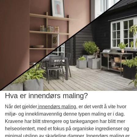
Hva er innendørs maling?
Når det gjelder
innendørs maling
, er det verdt å vite hvor
miljø- og inneklimavennlig denne typen maling er i dag.
Kravene har blitt strengere og tankegangen har blitt mer
helseorientert, med et fokus på organiske ingredienser og
minimal utslipp av skadelige damper.
Innendørs maling
er