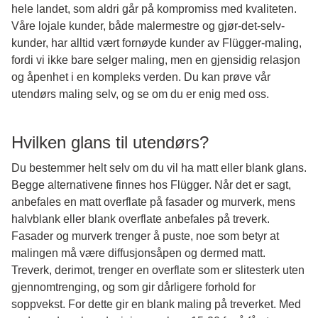
hele landet, som aldri går på kompromiss med kvaliteten.
Våre lojale kunder, både malermestre og gjør-det-selv-
kunder, har alltid vært fornøyde kunder av Flügger-maling,
fordi vi ikke bare selger maling, men en gjensidig relasjon
og åpenhet i en kompleks verden. Du kan prøve vår
utendørs maling selv, og se om du er enig med oss.
Hvilken glans til utendørs?
Du bestemmer helt selv om du vil ha matt eller blank glans.
Begge alternativene finnes hos Flügger. Når det er sagt,
anbefales en matt overflate på fasader og murverk, mens
halvblank eller blank overflate anbefales på treverk.
Fasader og murverk trenger å puste, noe som betyr at
malingen må være diffusjonsåpen og dermed matt.
Treverk, derimot, trenger en overflate som er slitesterk uten
gjennomtrenging, og som gir dårligere forhold for
soppvekst. For dette gir en blank maling på treverket. Med