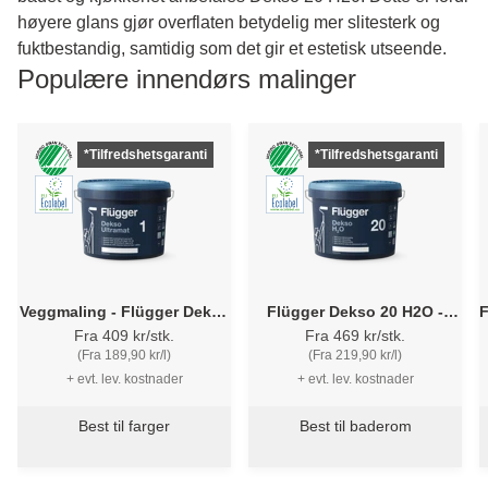
høyere glans gjør overflaten betydelig mer slitesterk og
fuktbestandig, samtidig som det gir et estetisk utseende.
Populære innendørs malinger
*Tilfredshetsgaranti
*Tilfredshetsgaranti
Veggmaling - Flügger Dekso
Flügger Dekso 20 H2O -
F
1 Ultramat - Vegg/takmaling
Våtromsmaling
Fra 409 kr/stk.
Fra 469 kr/stk.
(Fra 189,90 kr/l)
(Fra 219,90 kr/l)
+ evt. lev. kostnader
+ evt. lev. kostnader
Best til farger
Best til baderom