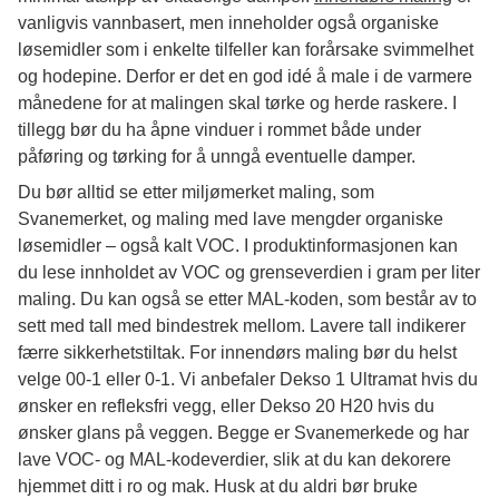
vanligvis vannbasert, men inneholder også organiske
løsemidler som i enkelte tilfeller kan forårsake svimmelhet
og hodepine. Derfor er det en god idé å male i de varmere
månedene for at malingen skal tørke og herde raskere. I
tillegg bør du ha åpne vinduer i rommet både under
påføring og tørking for å unngå eventuelle damper.
Du bør alltid se etter miljømerket maling, som
Svanemerket, og maling med lave mengder organiske
løsemidler – også kalt VOC. I produktinformasjonen kan
du lese innholdet av VOC og grenseverdien i gram per liter
maling. Du kan også se etter MAL-koden, som består av to
sett med tall med bindestrek mellom. Lavere tall indikerer
færre sikkerhetstiltak. For innendørs maling bør du helst
velge 00-1 eller 0-1. Vi anbefaler Dekso 1 Ultramat hvis du
ønsker en refleksfri vegg, eller Dekso 20 H20 hvis du
ønsker glans på veggen. Begge er Svanemerkede og har
lave VOC- og MAL-kodeverdier, slik at du kan dekorere
hjemmet ditt i ro og mak. Husk at du aldri bør bruke