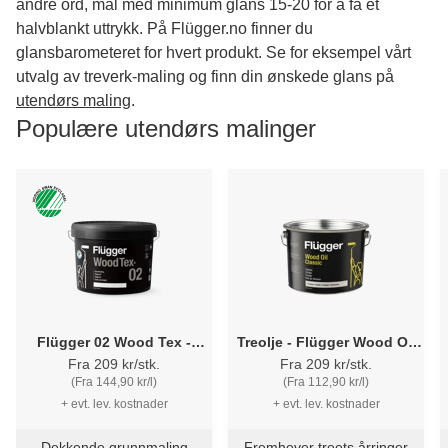
andre ord, mal med minimum glans 15-20 for å få et
halvblankt uttrykk. På Flügger.no finner du
glansbarometeret for hvert produkt. Se for eksempel vårt
utvalg av treverk-maling og finn din ønskede glans på
utendørs maling
.
Populære utendørs malinger
Flügger 02 Wood Tex -
Treolje - Flügger Wood Oil
pigmentert vannbasert
Classic
Fra 209 kr/stk.
Fra 209 kr/stk.
tregrunning
(Fra 144,90 kr/l)
(Fra 112,90 kr/l)
+ evt. lev. kostnader
+ evt. lev. kostnader
Dekkende grunnmaling
Fremhever treets årringer