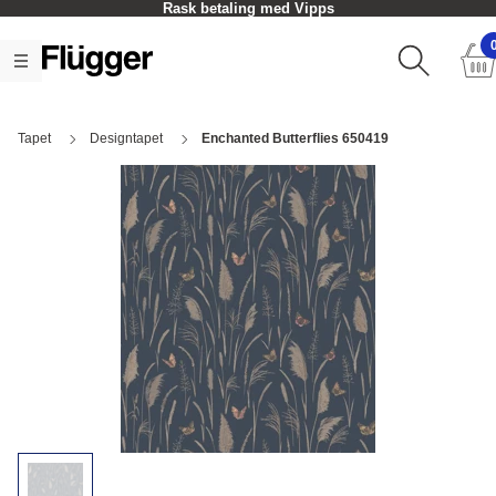
Rask betaling med Vipps
Tapet
Designtapet
Enchanted Butterflies 650419