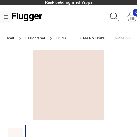
Rask betaling med Vipps
Tapet
Designtapet
FIONA
FIONA No Limits
Fiona Matt 