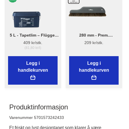
5 L - Tapetlim – Flügger
280 mm - Prem.
Adhesive 290
Tapetbørste 3540 - Plast
409 kr/stk.
209 kr/stk.
(81,80 kr/l)
Legg i
Legg i
handlekurven
handlekurven
Produktinformasjon
Varenummer 5701573242433
Et friskt og lyst designtapet som klarer å være