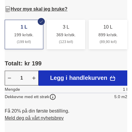
Hvor mye skal jeg bruke?
1 L
3 L
10 L
199 kr/stk.
369 kr/stk.
899 kr/stk.
(199 kr/l)
(123 kr/l)
(89,90 kr/l)
Totalt: kr 199
Legg i handlekurven
Mengde
1 l
5.0 m2
Dekkevne med ett strøk
Få 20% på din første bestilling.
Meld deg på vårt nyhetsbrev