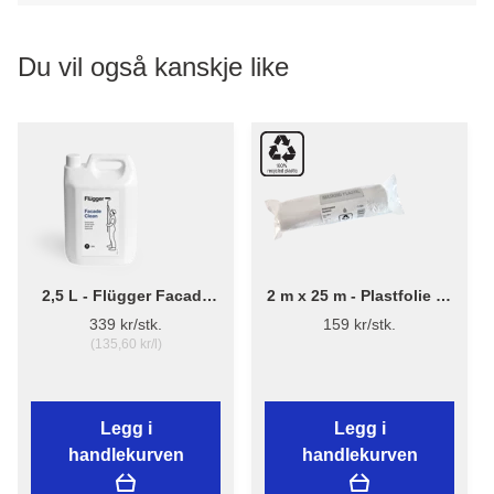
Du vil også kanskje like
2,5 L - Flügger Facade
2 m x 25 m - Plastfolie 13
Clean - Fasaderens
µ Resirkulert plast
339 kr/stk.
159 kr/stk.
(135,60 kr/l)
Legg i
Legg i
handlekurven
handlekurven