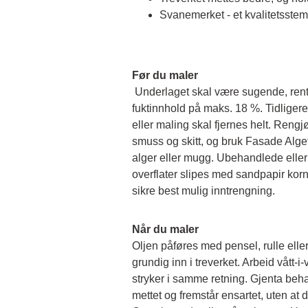
Svanemerket - et kvalitetsste
Før du maler
Underlaget skal være sugende, rent 
fuktinnhold på maks. 18 %. Tidliger
eller maling skal fjernes helt. Rengj
smuss og skitt, og bruk Fasade Algef
alger eller mugg. Ubehandlede eller 
overflater slipes med sandpapir korn 
sikre best mulig inntrengning.
Når du maler
Oljen påføres med pensel, rulle elle
grundig inn i treverket. Arbeid vått-i-v
stryker i samme retning. Gjenta behan
mettet og fremstår ensartet, uten at d