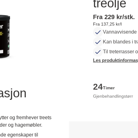
treolje
Fra 229 kr/stk.
Fra 137,25 kr/l
Vannavvisende tre
Kan blandes i t
Til treterrasser
Les produktinformas
24
Timer
asjon
Gjenbehandlingstørr
ter og fremhever treets
erder og hagemøbler.
e egenskaper til 