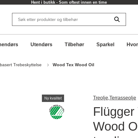
Hent i butikk - Som oftest innen en time
nendørs
Utendørs
Tilbehør
Sparkel
Hvor
basert Trebeskyttelse
Wood Tex Wood Oil
Treolje,
Terrasseolje
Ny kvalitet
Flügger
Wood Oi