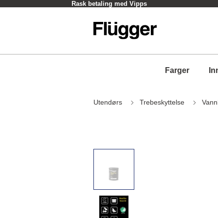
Rask betaling med Vipps
Farger
In
Utendørs
Trebeskyttelse
Vann