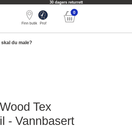
30 dagers returrett
0
Finn butik
Prof
 skal du male?
 Wood Tex
l - Vannbasert