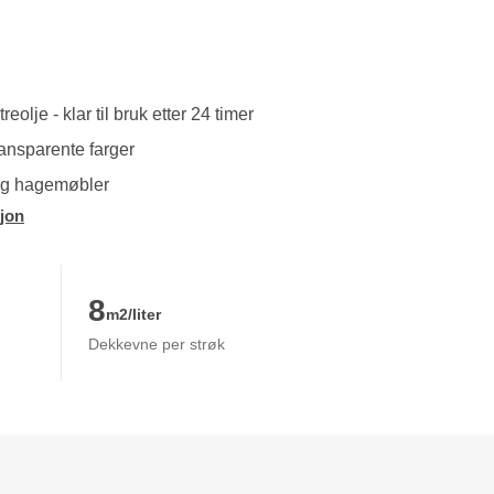
olje - klar til bruk etter 24 timer
ransparente farger
 og hagemøbler
jon
8
m2/liter
Dekkevne per strøk