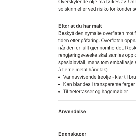
Overskytende olje må tørkes av. Unng
solskinn eller ved risiko for konden
Etter at du har malt
Beskytt den nymalte overflaten mot f
tiden etter påføring. Overflaten opp
når den er fullt gjennomherdet. Rest
rengjøringsvæske skal samles opp o
spesialavfall, mens tom emballasje s
å fjerne metallhåndtak).
Vannavvisende treolje - klar til bru
Kan blandes i transparente farger
Til treterrasser og hagemøbler
Anvendelse
Egenskaper