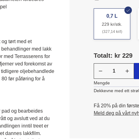
mpel
0,7 L
229 kr/stk.
(327,14 kr/l)
og tørt med et 
e behandlinger med lakk 
Totalt: kr 229
ør med Terrasserens for 
jerner ved forekomst av 
tidligere oljebehandlede 
80 før påføring for å 
Mengde
Dekkevne med ett strø
Få 20% på din første 
r pad og bearbeides 
Meld deg på vårt ny
ått og avslutt ved at du 
dlingen inntil treet er 
et dannes lakkfilm. 