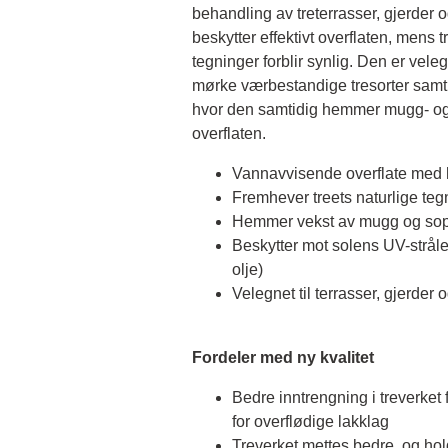
behandling av treterrasser, gjerder 
beskytter effektivt overflaten, mens tr
tegninger forblir synlig. Den er veleg
mørke værbestandige tresorter samt t
hvor den samtidig hemmer mugg- og
Vannavvisende overflate med 
Fremhever treets naturlige teg
Hemmer vekst av mugg og so
Beskytter mot solens UV-stråle
olje)
Velegnet til terrasser, gjerde
Fordeler med ny kvalitet
Bedre inntrengning i treverket 
for overflødige lakklag
Treverket mettes bedre, og ho