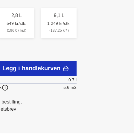
2,8 L
9,1 L
549 kr/stk.
1 249 kr/stk.
(196,07 kr/l)
(137,25 kr/l)
Legg i handlekurven
0.7 l
5.6 m2
k
bestilling.
hetsbrev