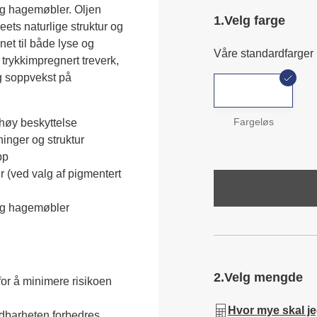
og hagemøbler. Oljen 
1.
Velg farge
eets naturlige struktur og 
net til både lyse og 
Våre standardfarger
rykkimpregnert treverk, 
 soppvekst på 
Fargeløs
høy beskyttelse
ninger og struktur
pp
r (ved valg af pigmentert
r og hagemøbler
2.
Velg mengde
for å minimere risikoen
Hvor mye skal j
ldbarheten forbedres