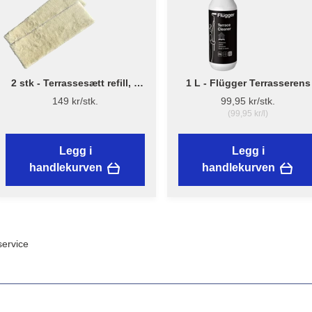
2 stk - Terrassesætt refill, 2
1 L - Flügger Terrasserens
stk
149 kr/stk.
99,95 kr/stk.
(99,95 kr/l)
Legg i
Legg i
handlekurven
handlekurven
ervice