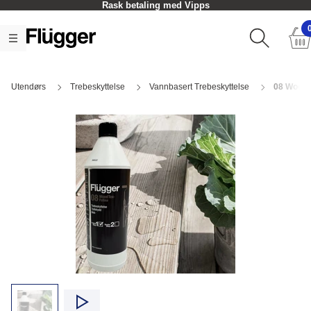
Rask betaling med Vipps
Utendørs
Trebeskyttelse
Vannbasert Trebeskyttelse
08 Wood 