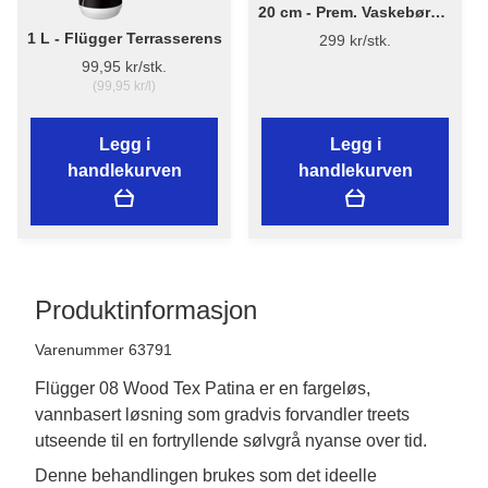
20 cm - Prem. Vaskebørste
m/vanngjennongang
1 L - Flügger Terrasserens
299 kr/stk.
99,95 kr/stk.
(99,95 kr/l)
Legg i
Legg i
handlekurven
handlekurven
Produktinformasjon
Varenummer 63791
Flügger 08 Wood Tex Patina er en fargeløs,
vannbasert løsning som gradvis forvandler treets
utseende til en fortryllende sølvgrå nyanse over tid.
Denne behandlingen brukes som det ideelle 