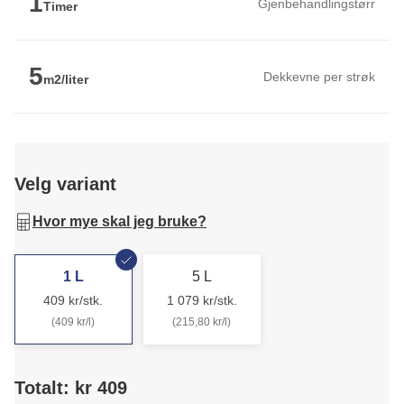
1
Gjenbehandlingstørr
Timer
5
Dekkevne per strøk
m2/liter
Velg variant
Hvor mye skal jeg bruke?
1 L
5 L
409 kr/stk.
1 079 kr/stk.
(409 kr/l)
(215,80 kr/l)
Totalt: kr 409